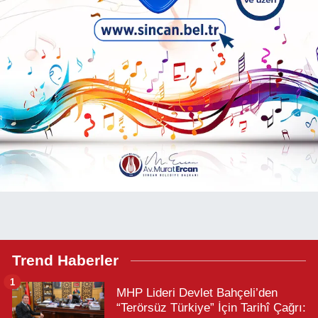
Trend Haberler
1
MHP Lideri Devlet Bahçeli’den
“Terörsüz Türkiye” İçin Tarihî Çağrı: