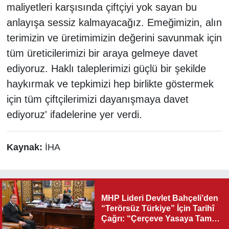
maliyetleri karşısında çiftçiyi yok sayan bu
anlayışa sessiz kalmayacağız. Emeğimizin, alın
terimizin ve üretimimizin değerini savunmak için
tüm üreticilerimizi bir araya gelmeye davet
ediyoruz. Haklı taleplerimizi güçlü bir şekilde
haykırmak ve tepkimizi hep birlikte göstermek
için tüm çiftçilerimizi dayanışmaya davet
ediyoruz' ifadelerine yer verdi.
Kaynak:
İHA
MHP Lideri Devlet Bahçeli’den
“Terörsüz Türkiye” İçin Tarihî
Çağrı: “Çerçeve Yasaya Tam
Destek Verilmelidir”