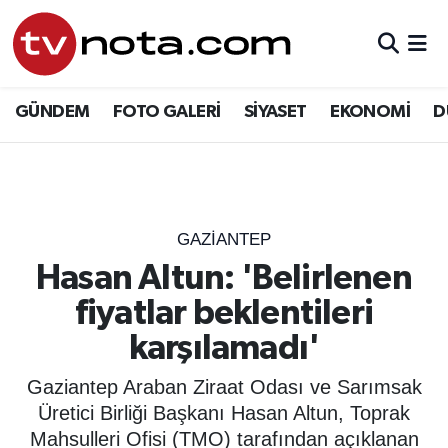
GÜNDEM
Hava Durumu
GÜNDEM
FOTO GALERİ
SİYASET
EKONOMİ
D
SİYASET
Trafik Durumu
EKONOMİ
Süper Lig Puan Durumu ve Fikstür
DÜNYA
Tüm Manşetler
GAZIANTEP
Hasan Altun: 'Belirlenen
YURT
Son Dakika Haberleri
fiyatlar beklentileri
EĞİTİM
Haber Arşivi
karşılamadı'
ÖZEL HABER
Gaziantep Araban Ziraat Odası ve Sarımsak
Üretici Birliği Başkanı Hasan Altun, Toprak
SAĞLIK
Mahsulleri Ofisi (TMO) tarafından açıklanan