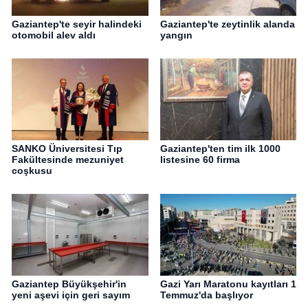
Gaziantep'te seyir halindeki
Gaziantep'te zeytinlik alanda
otomobil alev aldı
yangın
SANKO Üniversitesi Tıp
Gaziantep'ten tim ilk 1000
Fakültesinde mezuniyet
listesine 60 firma
coşkusu
Gaziantep Büyükşehir'in
Gazi Yarı Maratonu kayıtları 1
yeni aşevi için geri sayım
Temmuz'da başlıyor