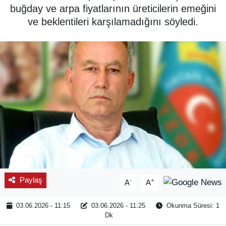
buğday ve arpa fiyatlarının üreticilerin emeğini
SPOR
ve beklentileri karşılamadığını söyledi.
ÇEVRE
YAŞAM
BİLİM - TEKNOLOJİ
KADIN
KÜLTÜR SANAT
MAGAZİN
Paylaş
-
+
A
A
03.06.2026 - 11:15
03.06.2026 - 11:25
Okunma Süresi: 1
Dk