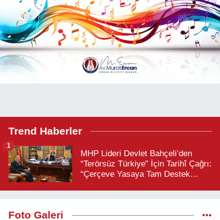
Trend Haberler
1
MHP Lideri Devlet Bahçeli’den
“Terörsüz Türkiye” İçin Tarihî Çağrı:
“Çerçeve Yasaya Tam Destek
Verilmelidir”
Foto Galeri