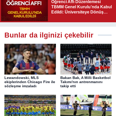
Öğrenci Affı Düzenlemesi
TBMM Genel Kurulu’nda Kabul
Edildi: Üniversiteye Dönüş
Yolu Açıldı
Bunlar da ilginizi çekebilir
Lewandowski, MLS
Bakan Bak, A Milli Basketbol
ekiplerinden Chicago Fire ile
Takımı'nın antrenmanını
sözleşme imzaladı
takip etti