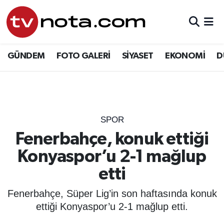
GÜNDEM
Hava Durumu
GÜNDEM
FOTO GALERİ
SİYASET
EKONOMİ
D
SİYASET
Trafik Durumu
EKONOMİ
Süper Lig Puan Durumu ve Fikstür
DÜNYA
Tüm Manşetler
SPOR
Fenerbahçe, konuk ettiği
YURT
Son Dakika Haberleri
Konyaspor’u 2-1 mağlup
EĞİTİM
Haber Arşivi
etti
ÖZEL HABER
Fenerbahçe, Süper Lig’in son haftasında konuk
ettiği Konyaspor’u 2-1 mağlup etti.
SAĞLIK