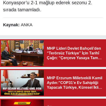
Konyaspor’u 2-1 mağlup ederek sezonu 2.
sırada tamamladı.
Kaynak:
ANKA
MHP Lideri Devlet Bahçeli’den
“Terörsüz Türkiye” İçin Tarihî
Çağrı: “Çerçeve Yasaya Tam
Destek Verilmelidir”
MHP Erzurum Milletvekili Kamil
Aydın:“COP31’e Ev Sahipliği
Yapacak Türkiye, Küresel İklim
Diplomasisinin Merkezi
Olacak"