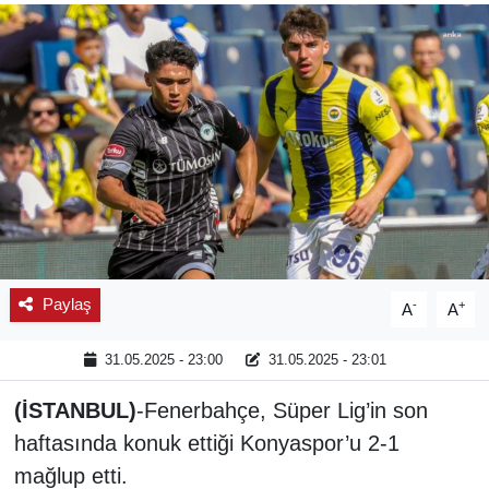
SPOR
ÇEVRE
YAŞAM
BİLİM - TEKNOLOJİ
KADIN
Paylaş
-
+
A
A
KÜLTÜR SANAT
31.05.2025 - 23:00
31.05.2025 - 23:01
MAGAZİN
(İSTANBUL)
-Fenerbahçe, Süper Lig’in son
haftasında konuk ettiği Konyaspor’u 2-1
mağlup etti.