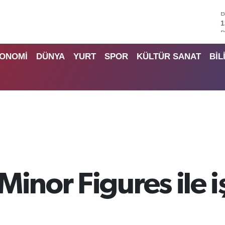
B
6
4
ONOMİ
DÜNYA
YURT
SPOR
KÜLTÜR SANAT
BİL
5
6
6
B
1
inor Figures ile iş