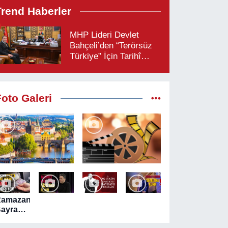
Trend Haberler
MHP Lideri Devlet
Bahçeli’den “Terörsüz
Türkiye” İçin Tarihî
Çağrı: “Çerçeve
Yasaya Tam Destek
Verilmelidir”
Foto Galeri
Ramazan
ayramı
ncesi