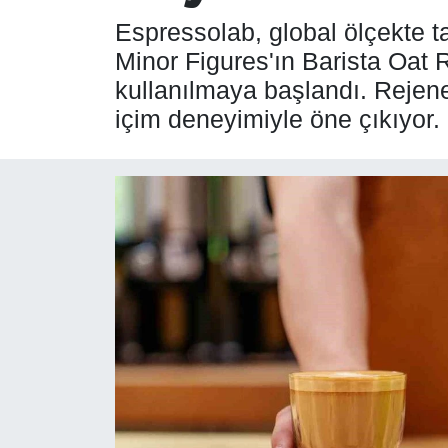
Espressolab, global ölçekte ta
SPOR
Minor Figures'ın Barista Oat
kullanılmaya başlandı. Rejener
ÇEVRE
içim deneyimiyle öne çıkıyor.
YAŞAM
BİLİM - TEKNOLOJİ
KADIN
KÜLTÜR SANAT
MAGAZİN