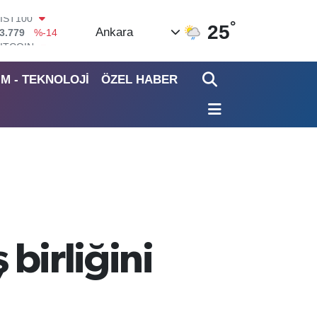
°
ITCOIN
25
Ankara
4.815,30
%-0.1
DOLAR
7,7436
%0.18
İM - TEKNOLOJİ
ÖZEL HABER
EURO
5,2510
%0.32
STERLİN
4,4811
%0.38
GRAM ALTIN
660.55
%0
İST100
3.779
%-14
 birliğini