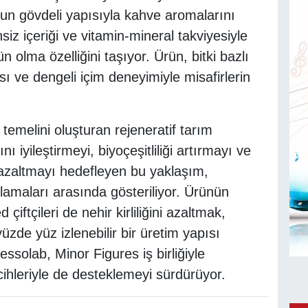
oğun gövdeli yapısıyla kahve aromalarını
iz içeriği ve vitamin-mineral takviyesiyle
n olma özelliğini taşıyor. Ürün, bitki bazlı
ı ve dengeli içim deneyimiyle misafirlerin
 temelini oluşturan rejeneratif tarım
ı iyileştirmeyi, biyoçeşitliliği artırmayı ve
i azaltmayı hedefleyen bu yaklaşım,
ulamaları arasında gösteriliyor. Ürünün
çiftçileri de nehir kirliliğini azaltmak,
de yüz izlenebilir bir üretim yapısı
ssolab, Minor Figures iş birliğiyle
rcihleriyle de desteklemeyi sürdürüyor.