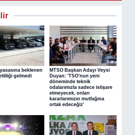
A
n
ç
lir
d
piyasasına beklenen
MTSO Başkan Adayı Veysi
tliliği gelmedi
Duyan: 'TSO'nun yeni
döneminde teknik
odalarımızla sadece istişare
etmeyecek, onları
kararlarımızın mutfağına
ortak edeceğiz'