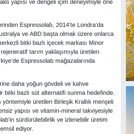
aklı yapısı ve dengeli içim deneyimiyle öne
lerinden Espressolab, 2014'te Londra'da
Avustralya ve ABD başta olmak üzere onlarca
merkezli bitki bazlı içecek markası Minor
n rejeneratif tarım yaklaşımıyla üretilen
ürkiye'de Espressolab mağazalarında
rlerine daha yoğun gövdeli ve kahve
r bitki bazlı süt alternatifi sunma hedefinde.
 yöntemiyle üretilen Birleşik Krallık menşeli
tensiz yapısı ve vitamin-mineral takviyesiyle
ab'in sürdürülebilirlik ve izlenebilir üretim
temsil ediyor.