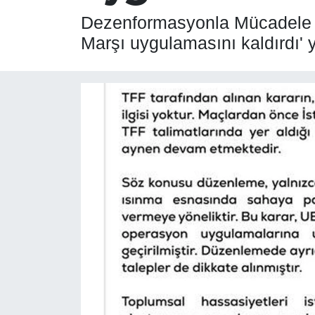
Dezenformasyonla Mücadele M
SPOR
Marşı uygulamasını kaldırdı' 
ÇEVRE
YAŞAM
BİLİM - TEKNOLOJİ
KADIN
KÜLTÜR SANAT
MAGAZİN