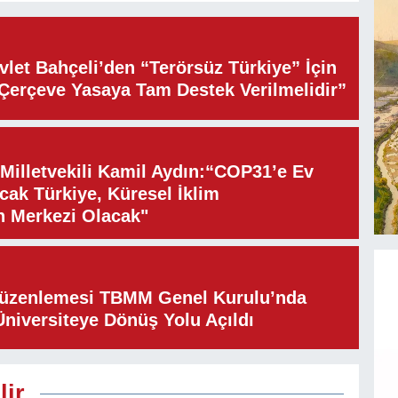
let Bahçeli’den “Terörsüz Türkiye” İçin
“Çerçeve Yasaya Tam Destek Verilmelidir”
illetvekili Kamil Aydın:“COP31’e Ev
cak Türkiye, Küresel İklim
n Merkezi Olacak"
Düzenlemesi TBMM Genel Kurulu’nda
Üniversiteye Dönüş Yolu Açıldı
lir