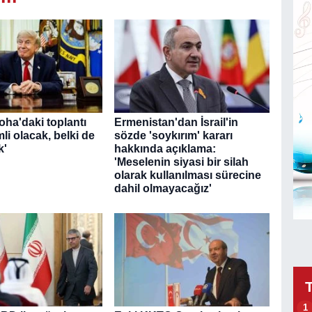
oha'daki toplantı
Ermenistan'dan İsrail'in
li olacak, belki de
sözde 'soykırım' kararı
k'
hakkında açıklama:
'Meselenin siyasi bir silah
olarak kullanılması sürecine
dahil olmayacağız'
1