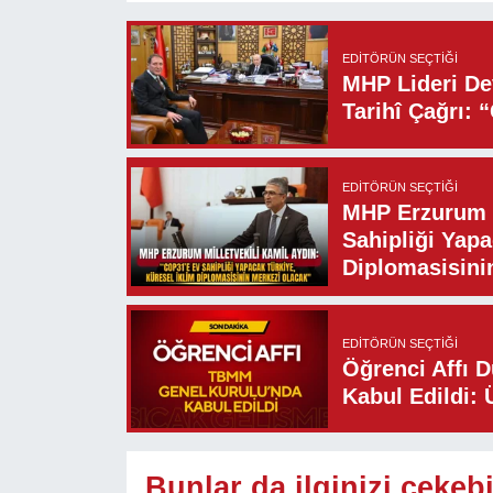
EDITÖRÜN SEÇTIĞI
MHP Lideri Dev
Tarihî Çağrı: 
EDITÖRÜN SEÇTIĞI
MHP Erzurum M
Sahipliği Yapa
Diplomasisini
EDITÖRÜN SEÇTIĞI
Öğrenci Affı 
Kabul Edildi: 
Bunlar da ilginizi çekebi