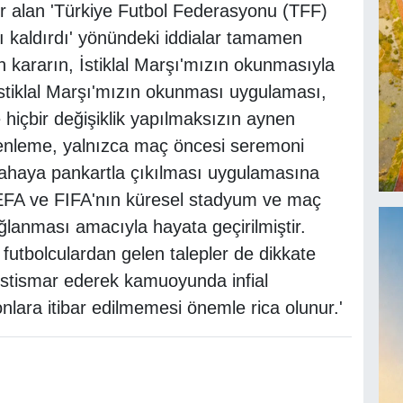
r alan 'Türkiye Futbol Federasyonu (TFF)
ı kaldırdı' yönündeki iddialar tamamen
n kararın, İstiklal Marşı'mızın okunmasıyla
 İstiklal Marşı'mızın okunması uygulaması,
e hiçbir değişiklik yapılmaksızın aynen
nleme, yalnızca maç öncesi seremoni
haya pankartla çıkılması uygulamasına
UEFA ve FIFA'nın küresel stadyum ve maç
anması amacıyla hayata geçirilmiştir.
utbolculardan gelen talepler de dikkate
 istismar ederek kamuoyunda infial
ara itibar edilmemesi önemle rica olunur.'