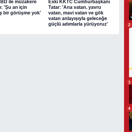
ABD ile müzakere
Eski KKTC Cumhurbaşkanı
: 'Şu an için
Tatar: 'Ana vatan, yavru
ş bir görüşme yok'
vatan, mavi vatan ve gök
vatan anlayışıyla geleceğe
güçlü adımlarla yürüyoruz'
2
3
4