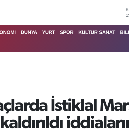
B
6
D
4
ONOMİ
DÜNYA
YURT
SPOR
KÜLTÜR SANAT
BİL
5
S
6
G
6
B
1
arda İstiklal Mar
aldırıldı iddialar