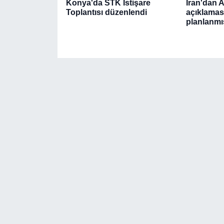
Konya'da STK İstişare
İran'dan 
Toplantısı düzenlendi
açıklaması
planlanmı