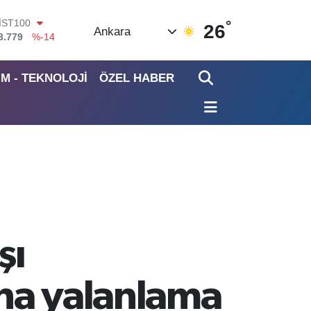
°
ITCOIN
26
Ankara
4.959,79
%1.11
OLAR
7,7436
%0.18
İM - TEKNOLOJİ
ÖZEL HABER
EURO
5,2510
%0.32
TERLİN
4,4811
%0.38
RAM ALTIN
660.55
%0.03
İST100
3.779
%-14
şı
ına yalanlama