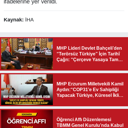
ifadelerine yer verildi.
Kaynak:
İHA
MHP Lideri Devlet Bahçeli’den
“Terörsüz Türkiye” İçin Tarihî
Çağrı: “Çerçeve Yasaya Tam
Destek Verilmelidir”
MHP Erzurum Milletvekili Kamil
Aydın:“COP31’e Ev Sahipliği
Yapacak Türkiye, Küresel İklim
Diplomasisinin Merkezi
Olacak"
Öğrenci Affı Düzenlemesi
TBMM Genel Kurulu’nda Kabul