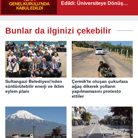
Edildi: Üniversiteye Dönüş
Yolu Açıldı
Bunlar da ilginizi çekebilir
Sultangazi Belediyesi'nden
Çermik'te oluşan çukurlara
sürdürülebilir enerji ve iklim
ağaç dikerek yolların
eylem planı
yapılmamasını protesto
ettiler