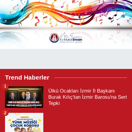
Trend Haberler
1
Ülkü Ocakları İzmir İl Başkanı
Burak Kılıç'tan İzmir Barosu'na Sert
Tepki
2