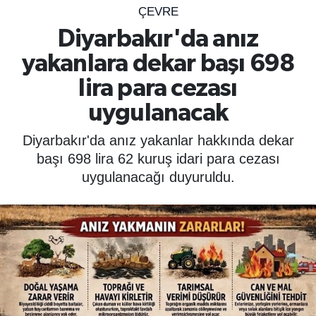
ÇEVRE
SPOR
Diyarbakır'da anız
yakanlara dekar başı 698
ÇEVRE
lira para cezası
YAŞAM
uygulanacak
BİLİM - TEKNOLOJİ
Diyarbakır'da anız yakanlar hakkında dekar
başı 698 lira 62 kuruş idari para cezası
KADIN
uygulanacağı duyuruldu.
KÜLTÜR SANAT
MAGAZİN