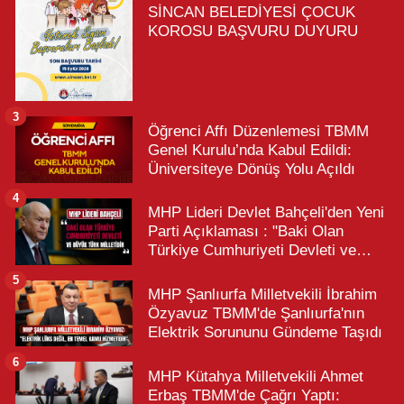
SİNCAN BELEDİYESİ ÇOCUK
KOROSU BAŞVURU DUYURU
3
Öğrenci Affı Düzenlemesi TBMM
Genel Kurulu’nda Kabul Edildi:
Üniversiteye Dönüş Yolu Açıldı
4
MHP Lideri Devlet Bahçeli'den Yeni
Parti Açıklaması : "Baki Olan
Türkiye Cumhuriyeti Devleti ve
Büyük Türk Milletidir"
5
MHP Şanlıurfa Milletvekili İbrahim
Özyavuz TBMM'de Şanlıurfa'nın
Elektrik Sorununu Gündeme Taşıdı
6
MHP Kütahya Milletvekili Ahmet
Erbaş TBMM'de Çağrı Yaptı: