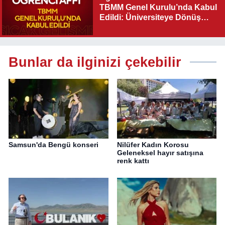
TBMM Genel Kurulu’nda Kabul
Edildi: Üniversiteye Dönüş
Yolu Açıldı
Bunlar da ilginizi çekebilir
Samsun'da Bengü konseri
Nilüfer Kadın Korosu
Geleneksel hayır satışına
renk kattı