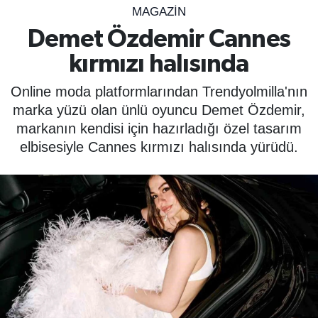
MAGAZİN
SPOR
Demet Özdemir Cannes
kırmızı halısında
ÇEVRE
Online moda platformlarından Trendyolmilla'nın
YAŞAM
marka yüzü olan ünlü oyuncu Demet Özdemir,
markanın kendisi için hazırladığı özel tasarım
BİLİM - TEKNOLOJİ
elbisesiyle Cannes kırmızı halısında yürüdü.
KADIN
KÜLTÜR SANAT
MAGAZİN