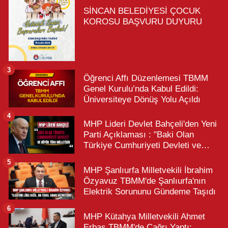
SİNCAN BELEDİYESİ ÇOCUK
KOROSU BAŞVURU DUYURU
3
Öğrenci Affı Düzenlemesi TBMM
Genel Kurulu’nda Kabul Edildi:
Üniversiteye Dönüş Yolu Açıldı
4
MHP Lideri Devlet Bahçeli'den Yeni
Parti Açıklaması : "Baki Olan
Türkiye Cumhuriyeti Devleti ve
Büyük Türk Milletidir"
5
MHP Şanlıurfa Milletvekili İbrahim
Özyavuz TBMM'de Şanlıurfa'nın
Elektrik Sorununu Gündeme Taşıdı
6
MHP Kütahya Milletvekili Ahmet
Erbaş TBMM'de Çağrı Yaptı: