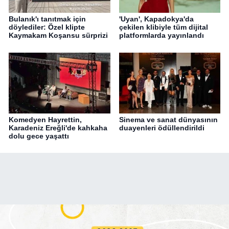
Bulanık'ı tanıtmak için
'Uyan', Kapadokya'da
döylediler: Özel klipte
çekilen klibiyle tüm dijital
Kaymakam Koşansu sürprizi
platformlarda yayınlandı
Komedyen Hayrettin,
Sinema ve sanat dünyasının
Karadeniz Ereğli'de kahkaha
duayenleri ödüllendirildi
dolu gece yaşattı