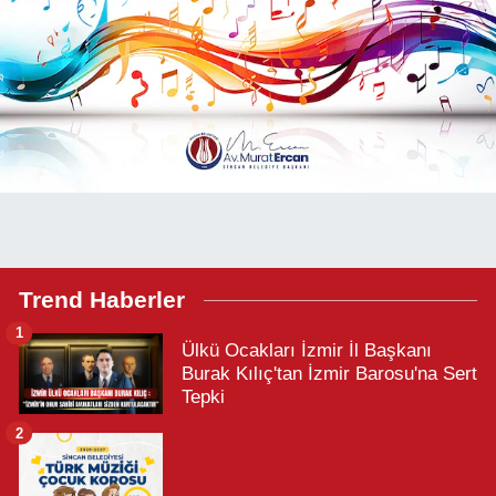
Trend Haberler
1
Ülkü Ocakları İzmir İl Başkanı
Burak Kılıç'tan İzmir Barosu'na Sert
Tepki
2