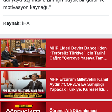
motivasyon kaynağı.''
Kaynak:
İHA
MHP Lideri Devlet Bahçeli’den
“Terörsüz Türkiye” İçin Tarihî
Çağrı: “Çerçeve Yasaya Tam
Destek Verilmelidir”
MHP Erzurum Milletvekili Kamil
Aydın:“COP31’e Ev Sahipliği
Yapacak Türkiye, Küresel İklim
Diplomasisinin Merkezi
Olacak"
Öğrenci Affı Düzenlemesi