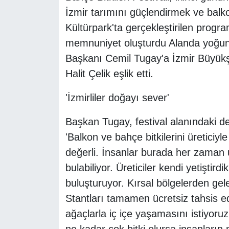
İzmir tarımını güçlendirmek ve balk
Kültürpark'ta gerçekleştirilen progr
memnuniyet oluşturdu Alanda yoğun i
Başkanı Cemil Tugay'a İzmir Büyükş
Halit Çelik eşlik etti.
'İzmirliler doğayı sever'
Başkan Tugay, festival alanındaki de
'Balkon ve bahçe bitkilerini üreticiy
değerli. İnsanlar burada her zaman u
bulabiliyor. Üreticiler kendi yetiştird
buluşturuyor. Kırsal bölgelerden gelen
Stantları tamamen ücretsiz tahsis ed
ağaçlarla iç içe yaşamasını istiyoru