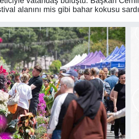
reticiyle vatandaş buluştu. Başkan Cemil
stival alanını mis gibi bahar kokusu sardı