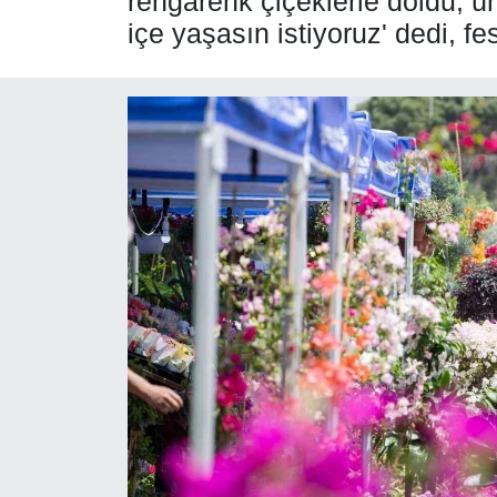
rengârenk çiçeklerle doldu, ü
içe yaşasın istiyoruz' dedi, fe
SPOR
ÇEVRE
YAŞAM
BİLİM - TEKNOLOJİ
KADIN
KÜLTÜR SANAT
MAGAZİN