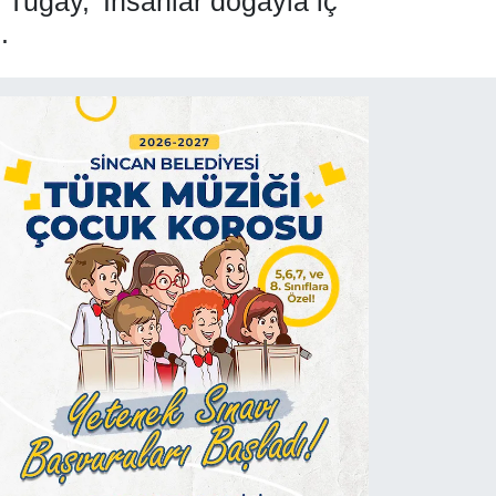
 Tugay, 'İnsanlar doğayla iç
.