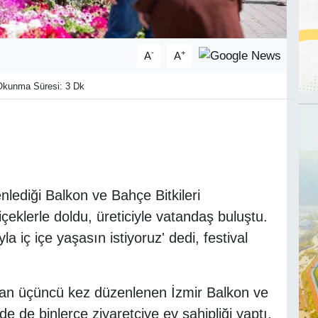
-
+
A
A
kunma Süresi: 3 Dk
nlediği Balkon ve Bahçe Bitkileri
çeklerle doldu, üreticiyle vatandaş buluştu.
 iç içe yaşasın istiyoruz' dedi, festival
ndan üçüncü kez düzenlenen İzmir Balkon ve
nde de binlerce ziyaretçiye ev sahipliği yaptı.