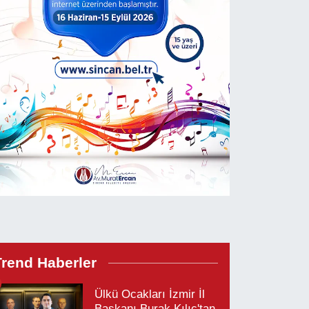
Trend Haberler
Ülkü Ocakları İzmir İl
Başkanı Burak Kılıç'tan