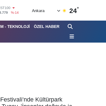
°
ITCOIN
24
Ankara
4.959,79
%1.11
OLAR
7,7436
%0.18
İM - TEKNOLOJİ
ÖZEL HABER
EURO
5,2510
%0.32
TERLİN
4,4811
%0.38
RAM ALTIN
660.55
%0.03
İST100
3.779
%-14
Festivali'nde Kültürpark