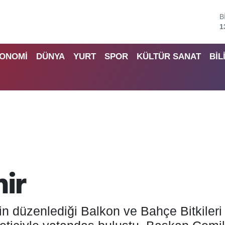
B
6
D
4
ONOMİ
DÜNYA
YURT
SPOR
KÜLTÜR SANAT
BİL
5
S
6
G
6
B
1
mir
in düzenlediği Balkon ve Bahçe Bitkileri 