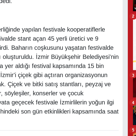
dedi.
2
liğinde yapılan festivale kooperatiflerle
tivalde stant açan 45 yerli üretici ve 9
tirdi. Baharın coşkusunu yaşatan festivalde
ı oluşturuldu. İzmir Büyükşehir Belediyesi'nin
ıyla yer aldığı festival kapsamında 15 bin
 İzmir'i çiçek gibi açtıran organizasyonun
3
 Çiçek ve bitki satış stantları, peyzaj ve
, söyleşiler, konserler ve çocuk
yata geçecek festivale İzmirlilerin yoğun ilgi
4
hindeki son gün etkinlikleri kapsamında saat
.
5