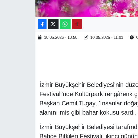
10.05.2026 - 10:50
10.05.2026 - 11:01
O
İzmir Büyükşehir Belediyesi'nin düze
Festivali'nde Kültürpark rengârenk çi
Başkan Cemil Tugay, 'İnsanlar doğayla
alanını mis gibi bahar kokusu sardı.
İzmir Büyükşehir Belediyesi tarafı
Bahçe Bitkileri Festivali, ikinci günü