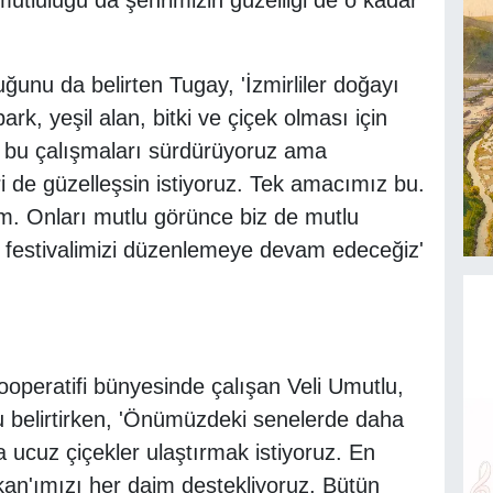
mutluluğu da şehrimizin güzelliği de o kadar
uğunu da belirten Tugay, 'İzmirliler doğayı
k, yeşil alan, bitki ve çiçek olması için
da bu çalışmaları sürdürüyoruz ama
i de güzelleşsin istiyoruz. Tek amacımız bu.
m. Onları mutlu görünce biz de mutlu
 festivalimizi düzenlemeye devam edeceğiz'
operatifi bünyesinde çalışan Veli Umutlu,
u belirtirken, 'Önümüzdeki senelerde daha
 ucuz çiçekler ulaştırmak istiyoruz. En
an'ımızı her daim destekliyoruz. Bütün