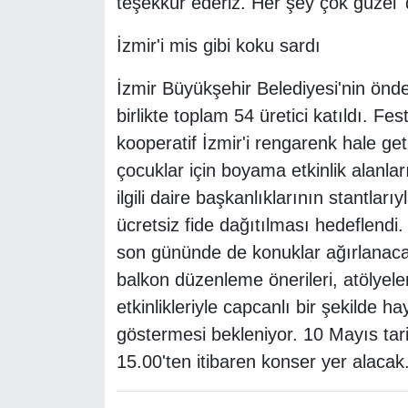
teşekkür ederiz. Her şey çok güzel' 
İzmir'i mis gibi koku sardı
İzmir Büyükşehir Belediyesi'nin önder
birlikte toplam 54 üretici katıldı. Fes
kooperatif İzmir'i rengarenk hale ge
çocuklar için boyama etkinlik alanlar
ilgili daire başkanlıklarının stantlar
ücretsiz fide dağıtılması hedeflendi.
son gününde de konuklar ağırlanacak.
balkon düzenleme önerileri, atölyeler
etkinlikleriyle capcanlı bir şekilde ha
göstermesi bekleniyor. 10 Mayıs tari
15.00'ten itibaren konser yer alacak