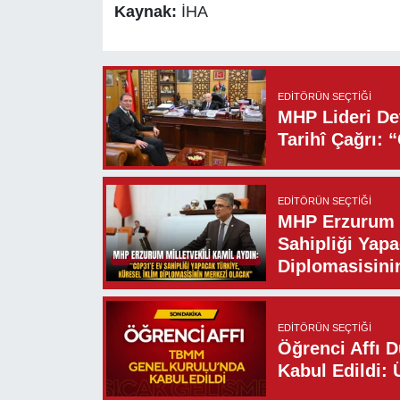
Kaynak:
İHA
EDITÖRÜN SEÇTIĞI
MHP Lideri Dev
Tarihî Çağrı: 
EDITÖRÜN SEÇTIĞI
MHP Erzurum M
Sahipliği Yapa
Diplomasisini
EDITÖRÜN SEÇTIĞI
Öğrenci Affı 
Kabul Edildi: 