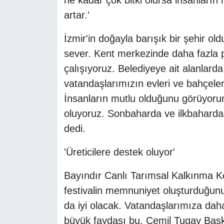
ne kadar çok bitki olursa insanların 
artar.'
İzmir'in doğayla barışık bir şehir old
sever. Kent merkezinde daha fazla par
çalışıyoruz. Belediyeye ait alanlar
vatandaşlarımızın evleri ve bahçeler
İnsanların mutlu olduğunu görüyoru
oluyoruz. Sonbaharda ve ilkbaharda
dedi.
'Üreticilere destek oluyor'
Bayındır Canlı Tarımsal Kalkınma Ko
festivalin memnuniyet oluşturduğun
da iyi olacak. Vatandaşlarımıza daha
büyük faydası bu. Cemil Tugay Başk