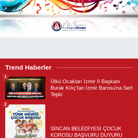
Trend Haberler
1
Ülkü Ocakları İzmir İl Başkanı
Burak Kılıç'tan İzmir Barosu'na Sert
Tepki
2
SİNCAN BELEDİYESİ ÇOCUK
KOROSU BAŞVURU DUYURU