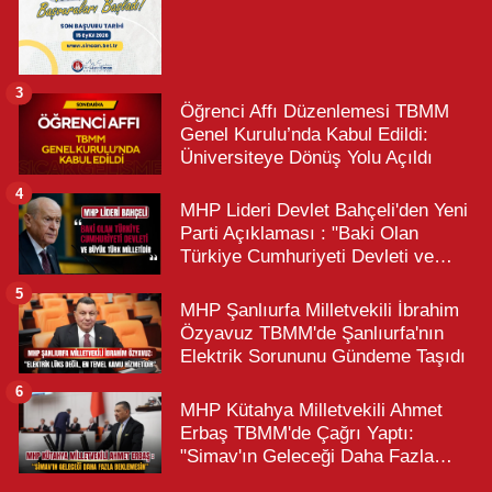
3
Öğrenci Affı Düzenlemesi TBMM
Genel Kurulu’nda Kabul Edildi:
Üniversiteye Dönüş Yolu Açıldı
4
MHP Lideri Devlet Bahçeli'den Yeni
Parti Açıklaması : "Baki Olan
Türkiye Cumhuriyeti Devleti ve
Büyük Türk Milletidir"
5
MHP Şanlıurfa Milletvekili İbrahim
Özyavuz TBMM'de Şanlıurfa'nın
Elektrik Sorununu Gündeme Taşıdı
6
MHP Kütahya Milletvekili Ahmet
Erbaş TBMM'de Çağrı Yaptı:
"Simav'ın Geleceği Daha Fazla
Beklemesin"