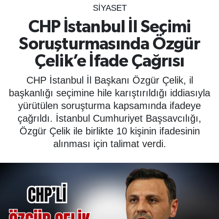
SİYASET
SPOR
CHP İstanbul İl Seçimi
Soruşturmasında Özgür
ÇEVRE
Çelik’e İfade Çağrısı
YAŞAM
CHP İstanbul İl Başkanı Özgür Çelik, il
BİLİM - TEKNOLOJİ
başkanlığı seçimine hile karıştırıldığı iddiasıyla
yürütülen soruşturma kapsamında ifadeye
KADIN
çağrıldı. İstanbul Cumhuriyet Başsavcılığı,
Özgür Çelik ile birlikte 10 kişinin ifadesinin
KÜLTÜR SANAT
alınması için talimat verdi.
MAGAZİN