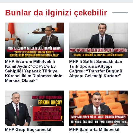
Bunlar da ilginizi çekebilir
MHP Erzurum Milletvekili
MHP’li Saffet Sancaklı’dan
Kamil Aydın:“COP31’e Ev
Türk Sporuna Altyapı
Sahipliği Yapacak Türkiye,
Çağrısı: “Transfer Bugünü,
Küresel İklim Diplomasisinin
Altyapı Geleceği Kurtarır”
Merkezi Olacak"
MHP Grup Başkanvekili
MHP Şanlıurfa Milletvekili