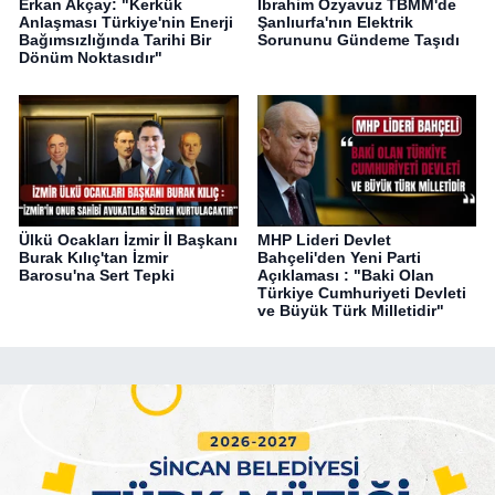
Erkan Akçay: "Kerkük
İbrahim Özyavuz TBMM'de
Anlaşması Türkiye'nin Enerji
Şanlıurfa'nın Elektrik
Bağımsızlığında Tarihi Bir
Sorununu Gündeme Taşıdı
Dönüm Noktasıdır"
Ülkü Ocakları İzmir İl Başkanı
MHP Lideri Devlet
Burak Kılıç'tan İzmir
Bahçeli'den Yeni Parti
Barosu'na Sert Tepki
Açıklaması : "Baki Olan
Türkiye Cumhuriyeti Devleti
ve Büyük Türk Milletidir"