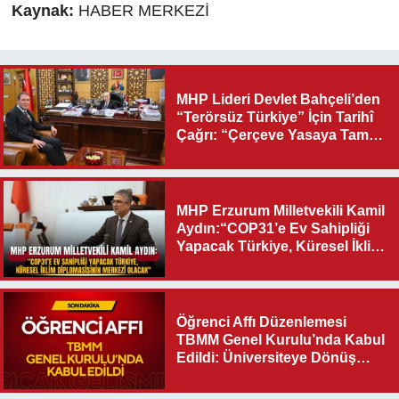
Kaynak:
HABER MERKEZİ
MHP Lideri Devlet Bahçeli’den
“Terörsüz Türkiye” İçin Tarihî
Çağrı: “Çerçeve Yasaya Tam
Destek Verilmelidir”
MHP Erzurum Milletvekili Kamil
Aydın:“COP31’e Ev Sahipliği
Yapacak Türkiye, Küresel İklim
Diplomasisinin Merkezi
Olacak"
Öğrenci Affı Düzenlemesi
TBMM Genel Kurulu’nda Kabul
Edildi: Üniversiteye Dönüş
Yolu Açıldı