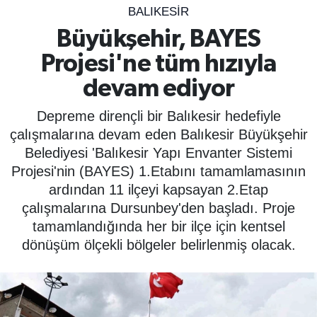
BALIKESIR
SPOR
Büyükşehir, BAYES
Projesi'ne tüm hızıyla
ÇEVRE
devam ediyor
YAŞAM
Depreme dirençli bir Balıkesir hedefiyle
BİLİM - TEKNOLOJİ
çalışmalarına devam eden Balıkesir Büyükşehir
Belediyesi 'Balıkesir Yapı Envanter Sistemi
KADIN
Projesi'nin (BAYES) 1.Etabını tamamlamasının
ardından 11 ilçeyi kapsayan 2.Etap
KÜLTÜR SANAT
çalışmalarına Dursunbey'den başladı. Proje
tamamlandığında her bir ilçe için kentsel
MAGAZİN
dönüşüm ölçekli bölgeler belirlenmiş olacak.