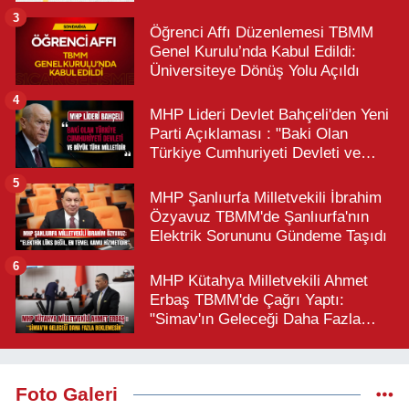
3
Öğrenci Affı Düzenlemesi TBMM
Genel Kurulu’nda Kabul Edildi:
Üniversiteye Dönüş Yolu Açıldı
4
MHP Lideri Devlet Bahçeli'den Yeni
Parti Açıklaması : "Baki Olan
Türkiye Cumhuriyeti Devleti ve
Büyük Türk Milletidir"
5
MHP Şanlıurfa Milletvekili İbrahim
Özyavuz TBMM'de Şanlıurfa'nın
Elektrik Sorununu Gündeme Taşıdı
6
MHP Kütahya Milletvekili Ahmet
Erbaş TBMM'de Çağrı Yaptı:
"Simav'ın Geleceği Daha Fazla
Beklemesin"
Foto Galeri