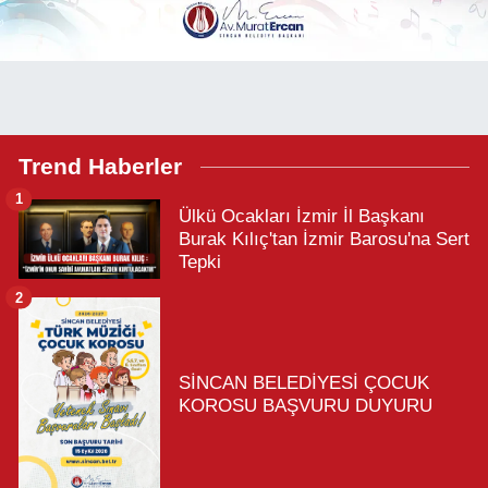
Trend Haberler
1
Ülkü Ocakları İzmir İl Başkanı
Burak Kılıç'tan İzmir Barosu'na Sert
Tepki
2
SİNCAN BELEDİYESİ ÇOCUK
KOROSU BAŞVURU DUYURU