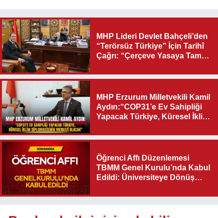
MHP Lideri Devlet Bahçeli’den
“Terörsüz Türkiye” İçin Tarihî
Çağrı: “Çerçeve Yasaya Tam
Destek Verilmelidir”
MHP Erzurum Milletvekili Kamil
Aydın:“COP31’e Ev Sahipliği
Yapacak Türkiye, Küresel İklim
Diplomasisinin Merkezi
Olacak"
Öğrenci Affı Düzenlemesi
TBMM Genel Kurulu’nda Kabul
Edildi: Üniversiteye Dönüş
Yolu Açıldı