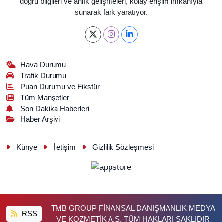
doğru bilgileri ve anlık gelişmeleri, kolay erişim imkanıyla
sunarak fark yaratıyor.
Hava Durumu
Trafik Durumu
Puan Durumu ve Fikstür
Tüm Manşetler
Son Dakika Haberleri
Haber Arşivi
Künye
İletişim
Gizlilik Sözleşmesi
TMB GROUP FİNANSAL DANIŞMANLIK MEDYA
RSS
VE KOZMETİK A.Ş. TÜM HAKLARI SAKLIDIR