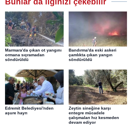
Bunlar da ilginizi çekebilir
Marmara'da çıkan ot yangını
Bandırma'da eski askeri
ormana sıçramadan
çamlıkta çıkan yangın
söndürüldü
söndürüldü
Edremit Belediyesi'nden
Zeytin sineğine karşı
aşure hayrı
entegre mücadele
çalışmaları hız kesmeden
devam ediyor