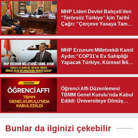
MHP Lideri Devlet Bahçeli’den
“Terörsüz Türkiye” İçin Tarihî
Çağrı: “Çerçeve Yasaya Tam
Destek Verilmelidir”
MHP Erzurum Milletvekili Kamil
Aydın:“COP31’e Ev Sahipliği
Yapacak Türkiye, Küresel İklim
Diplomasisinin Merkezi
Olacak"
Öğrenci Affı Düzenlemesi
TBMM Genel Kurulu’nda Kabul
Edildi: Üniversiteye Dönüş
Yolu Açıldı
Bunlar da ilginizi çekebilir