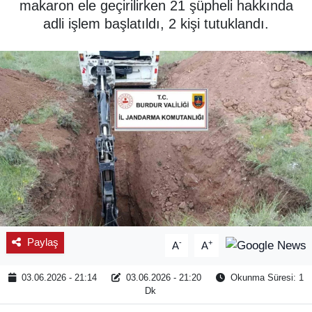
makaron ele geçirilirken 21 şüpheli hakkında
adli işlem başlatıldı, 2 kişi tutuklandı.
SPOR
ÇEVRE
YAŞAM
BİLİM - TEKNOLOJİ
KADIN
KÜLTÜR SANAT
MAGAZİN
Paylaş
-
+
A
A
03.06.2026 - 21:14
03.06.2026 - 21:20
Okunma Süresi: 1
Dk