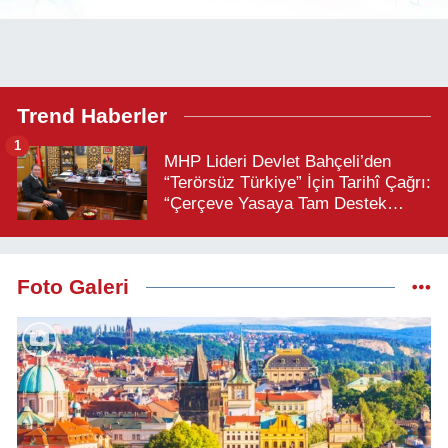
Trend Haberler
1
MHP Lideri Devlet Bahçeli’den
“Terörsüz Türkiye” İçin Tarihî Çağrı:
“Çerçeve Yasaya Tam Destek
Verilmelidir”
Foto Galeri