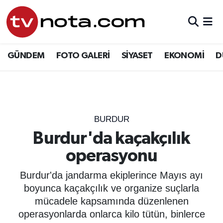
GÜNDEM
Hava Durumu
GÜNDEM
FOTO GALERİ
SİYASET
EKONOMİ
D
SİYASET
Trafik Durumu
EKONOMİ
Süper Lig Puan Durumu ve Fikstür
DÜNYA
Tüm Manşetler
BURDUR
Burdur'da kaçakçılık
YURT
Son Dakika Haberleri
operasyonu
EĞİTİM
Haber Arşivi
Burdur'da jandarma ekiplerince Mayıs ayı
boyunca kaçakçılık ve organize suçlarla
ÖZEL HABER
mücadele kapsamında düzenlenen
operasyonlarda onlarca kilo tütün, binlerce
SAĞLIK