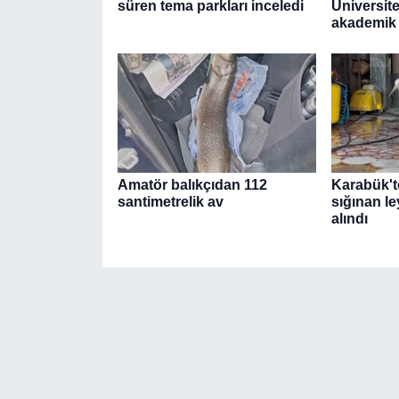
süren tema parkları inceledi
Üniversit
akademik i
Amatör balıkçıdan 112
Karabük't
santimetrelik av
sığınan le
alındı