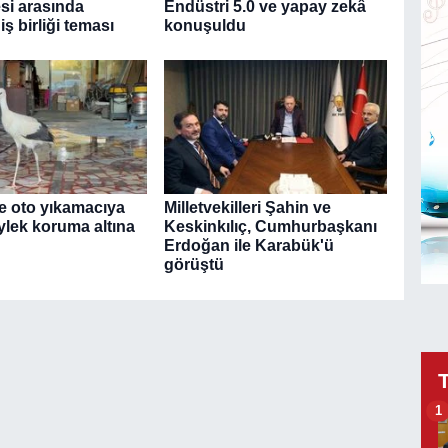
esi arasında
Endüstri 5.0 ve yapay zekâ
ş birliği teması
konuşuldu
e oto yıkamacıya
Milletvekilleri Şahin ve
ylek koruma altına
Keskinkılıç, Cumhurbaşkanı
Erdoğan ile Karabük'ü
görüştü
1