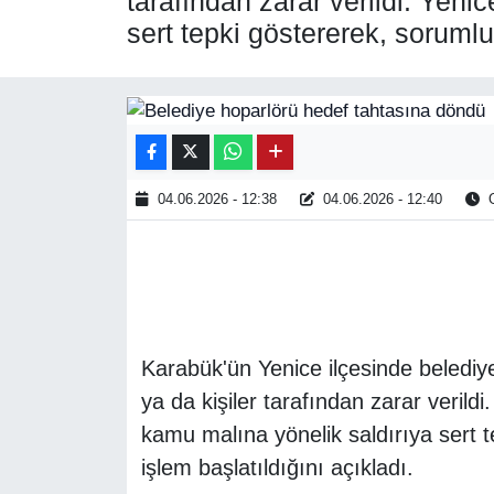
tarafından zarar verildi. Yen
sert tepki göstererek, sorumlu
SPOR
ÇEVRE
YAŞAM
04.06.2026 - 12:38
04.06.2026 - 12:40
O
BİLİM - TEKNOLOJİ
KADIN
KÜLTÜR SANAT
Karabük'ün Yenice ilçesinde belediyey
MAGAZİN
ya da kişiler tarafından zarar veril
kamu malına yönelik saldırıya sert 
işlem başlatıldığını açıkladı.