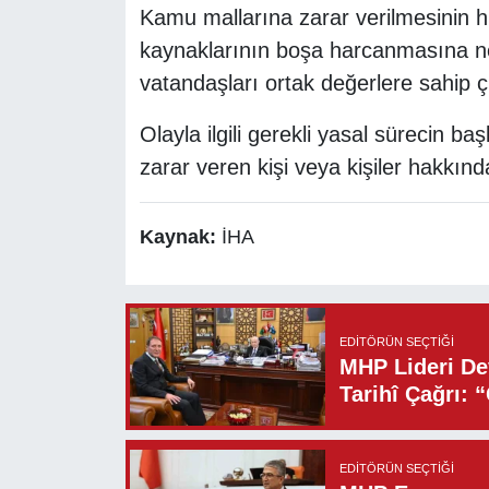
Kamu mallarına zarar verilmesinin 
kaynaklarının boşa harcanmasına n
vatandaşları ortak değerlere sahip ç
Olayla ilgili gerekli yasal sürecin b
zarar veren kişi veya kişiler hakkında 
Kaynak:
İHA
EDITÖRÜN SEÇTIĞI
MHP Lideri Dev
Tarihî Çağrı: 
EDITÖRÜN SEÇTIĞI