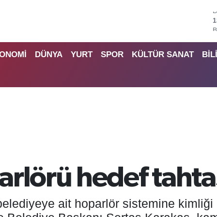
B
6
4
ONOMİ
DÜNYA
YURT
SPOR
KÜLTÜR SANAT
BİL
5
6
6
B
1
arlörü hedef taht
lediyeye ait hoparlör sistemine kimliği be