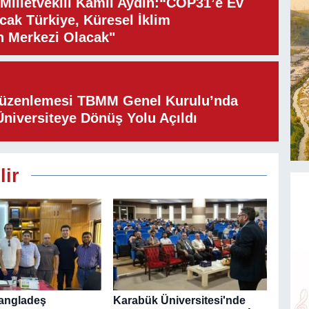
illetvekili Kamil Aydın:“COP31’e Ev
cak Türkiye, Küresel İklim
n Merkezi Olacak"
Düzenlemesi TBMM Genel Kurulu’nda
Üniversiteye Dönüş Yolu Açıldı
lir
angladeş
Karabük Üniversitesi'nde