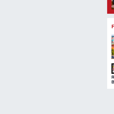
B
ö
A
n
ç
d