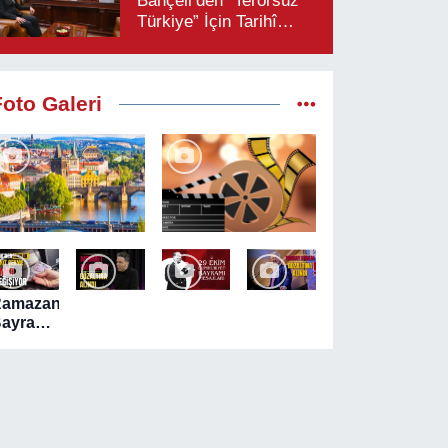
Bahçeli’den “Terörsüz
Türkiye” İçin Tarihî
Çağrı: “Çerçeve
Yasaya Tam Destek
Verilmelidir”
Foto Galeri
Ramazan
ayramı
ncesi
TM'lerde
akit
ekim
eğişikliği