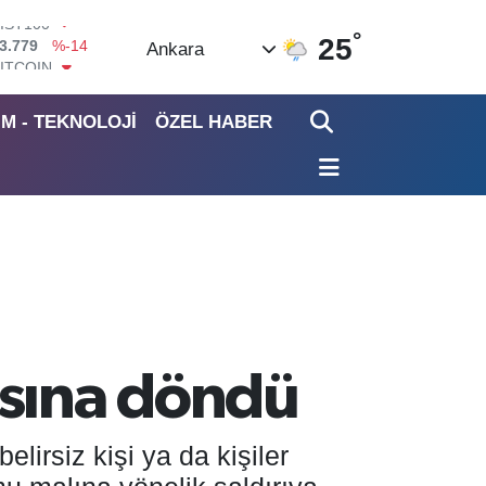
°
ITCOIN
25
Ankara
4.815,30
%-0.1
DOLAR
7,7436
%0.18
İM - TEKNOLOJİ
ÖZEL HABER
EURO
5,2510
%0.32
STERLİN
4,4811
%0.38
GRAM ALTIN
660.55
%0
İST100
3.779
%-14
asına döndü
lirsiz kişi ya da kişiler