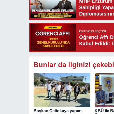
MHP Erzurum M
Sahipliği Yapa
Diplomasisini
EDITÖRÜN SEÇTIĞI
Öğrenci Affı 
Kabul Edildi: 
Bunlar da ilginizi çekebi
Başkan Çetinkaya yapımı
KBÜ ile B