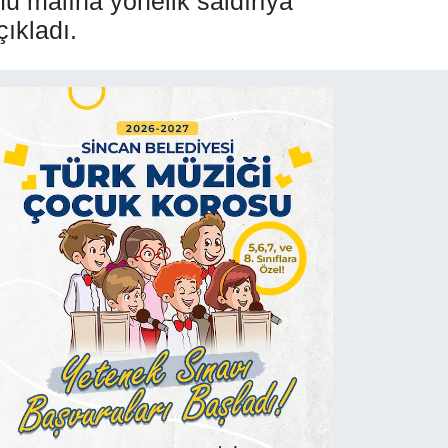
u malına yönelik saldırıya
çıkladı.