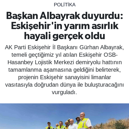
POLİTİKA
SPOR
Başkan Albayrak duyurdu:
Eskişehir'in yarım asırlık
ÇEVRE
hayali gerçek oldu
YAŞAM
AK Parti Eskişehir İl Başkanı Gürhan Albayrak,
BİLİM - TEKNOLOJİ
temeli geçtiğimiz yıl atılan Eskişehir OSB-
Hasanbey Lojistik Merkezi demiryolu hattının
KADIN
tamamlanma aşamasına geldiğini belirterek,
projenin Eskişehir sanayisini limanlar
KÜLTÜR SANAT
vasıtasıyla doğrudan dünya ile buluşturacağını
vurguladı.
MAGAZİN