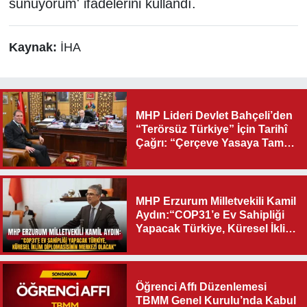
sunuyorum' ifadelerini kullandı.
Kaynak:
İHA
MHP Lideri Devlet Bahçeli’den
“Terörsüz Türkiye” İçin Tarihî
Çağrı: “Çerçeve Yasaya Tam
Destek Verilmelidir”
MHP Erzurum Milletvekili Kamil
Aydın:“COP31’e Ev Sahipliği
Yapacak Türkiye, Küresel İklim
Diplomasisinin Merkezi
Olacak"
Öğrenci Affı Düzenlemesi
TBMM Genel Kurulu’nda Kabul