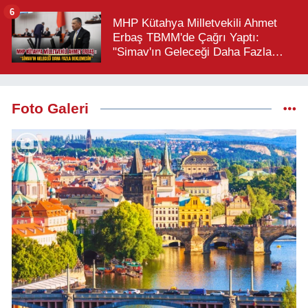
6
MHP Kütahya Milletvekili Ahmet
Erbaş TBMM'de Çağrı Yaptı:
"Simav'ın Geleceği Daha Fazla
Beklemesin"
Foto Galeri