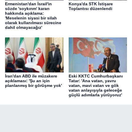
Ermenistan'dan İsrail'in
Konya'da STK İstişare
sözde 'soykırım' kararı
Toplantısı düzenlendi
hakkında açıklama:
'Meselenin siyasi bir silah
olarak kullanılması sürecine
dahil olmayacağız'
İran'dan ABD ile müzakere
Eski KKTC Cumhurbaşkanı
açıklaması: 'Şu an için
Tatar: 'Ana vatan, yavru
planlanmış bir görüşme yok'
vatan, mavi vatan ve gök
vatan anlayışıyla geleceğe
güçlü adımlarla yürüyoruz'