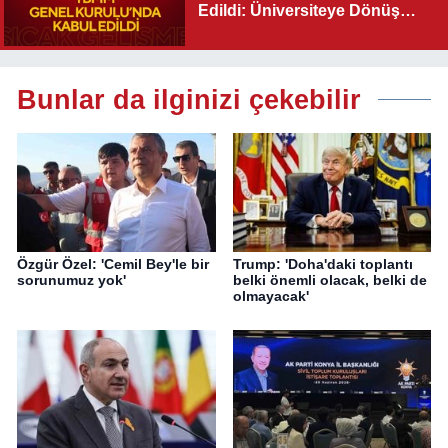
Edildi: Üniversiteye Dönüş
Yolu Açıldı
Bunlar da ilginizi çekebilir
Özgür Özel: 'Cemil Bey'le bir
Trump: 'Doha'daki toplantı
sorunumuz yok'
belki önemli olacak, belki de
olmayacak'