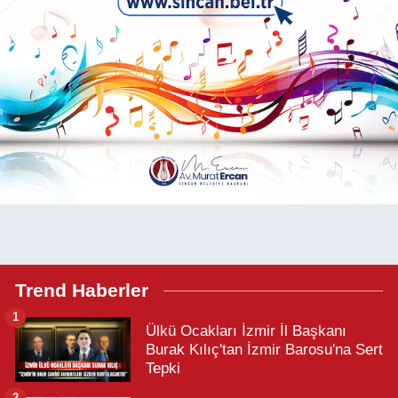
Trend Haberler
1
Ülkü Ocakları İzmir İl Başkanı
Burak Kılıç'tan İzmir Barosu'na Sert
Tepki
2