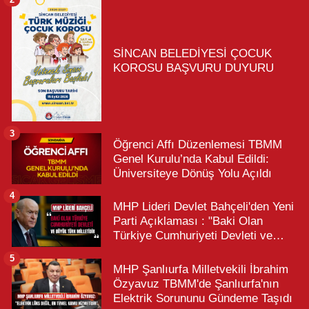
SİNCAN BELEDİYESİ ÇOCUK
KOROSU BAŞVURU DUYURU
3
Öğrenci Affı Düzenlemesi TBMM
Genel Kurulu’nda Kabul Edildi:
Üniversiteye Dönüş Yolu Açıldı
4
MHP Lideri Devlet Bahçeli'den Yeni
Parti Açıklaması : "Baki Olan
Türkiye Cumhuriyeti Devleti ve
Büyük Türk Milletidir"
5
MHP Şanlıurfa Milletvekili İbrahim
Özyavuz TBMM'de Şanlıurfa'nın
Elektrik Sorununu Gündeme Taşıdı