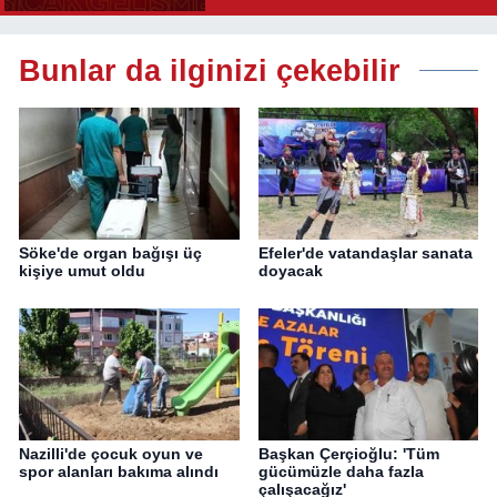
Bunlar da ilginizi çekebilir
Söke'de organ bağışı üç
Efeler'de vatandaşlar sanata
kişiye umut oldu
doyacak
Nazilli'de çocuk oyun ve
Başkan Çerçioğlu: 'Tüm
spor alanları bakıma alındı
gücümüzle daha fazla
çalışacağız'