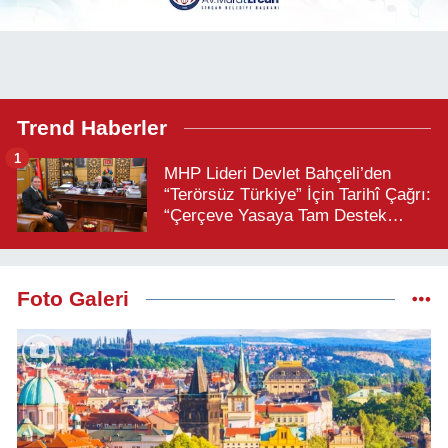
Trend Haberler
1
MHP Lideri Devlet Bahçeli’den
“Terörsüz Türkiye” İçin Tarihî Çağrı:
“Çerçeve Yasaya Tam Destek
Verilmelidir”
Foto Galeri