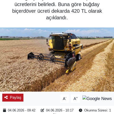
ücretlerini belirledi. Buna göre buğday
SPOR
biçerdöver ücreti dekarda 420 TL olarak
açıklandı.
ÇEVRE
YAŞAM
BİLİM - TEKNOLOJİ
KADIN
KÜLTÜR SANAT
MAGAZİN
Paylaş
-
+
A
A
04.06.2026 - 09:42
04.06.2026 - 10:17
Okunma Süresi: 1