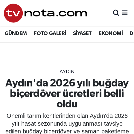
GÜNDEM
Hava Durumu
GÜNDEM
FOTO GALERİ
SİYASET
EKONOMİ
D
SİYASET
Trafik Durumu
EKONOMİ
Süper Lig Puan Durumu ve Fikstür
DÜNYA
Tüm Manşetler
AYDIN
Aydın'da 2026 yılı buğday
YURT
Son Dakika Haberleri
biçerdöver ücretleri belli
EĞİTİM
Haber Arşivi
oldu
ÖZEL HABER
Önemli tarım kentlerinden olan Aydın'da 2026
yılı hasat sezonunda uygulanması tavsiye
SAĞLIK
edilen buğday biçerdöver ve saman paketleme