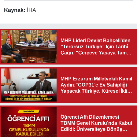
Kaynak:
İHA
MHP Lideri Devlet Bahçeli’den
“Terörsüz Türkiye” İçin Tarihî
Çağrı: “Çerçeve Yasaya Tam
Destek Verilmelidir”
MHP Erzurum Milletvekili Kamil
Aydın:“COP31’e Ev Sahipliği
Yapacak Türkiye, Küresel İklim
Diplomasisinin Merkezi
Olacak"
Öğrenci Affı Düzenlemesi
TBMM Genel Kurulu’nda Kabul
Edildi: Üniversiteye Dönüş
Yolu Açıldı