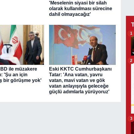
'Meselenin siyasi bir silah
olarak kullanılması sürecine
dahil olmayacağız'
1
2
ABD ile müzakere
Eski KKTC Cumhurbaşkanı
: 'Şu an için
Tatar: 'Ana vatan, yavru
ş bir görüşme yok'
vatan, mavi vatan ve gök
vatan anlayışıyla geleceğe
güçlü adımlarla yürüyoruz'
3