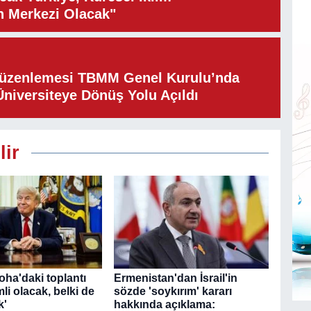
n Merkezi Olacak"
Düzenlemesi TBMM Genel Kurulu’nda
Üniversiteye Dönüş Yolu Açıldı
lir
oha'daki toplantı
Ermenistan'dan İsrail'in
li olacak, belki de
sözde 'soykırım' kararı
k'
hakkında açıklama: