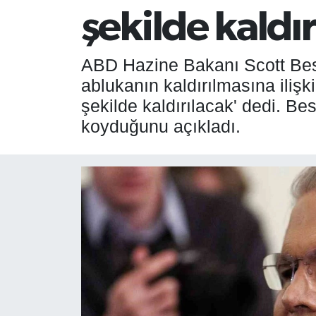
şekilde kaldır
SPOR
ÇEVRE
ABD Hazine Bakanı Scott Besse
ablukanın kaldırılmasına ilişk
YAŞAM
şekilde kaldırılacak' dedi. Bes
koyduğunu açıkladı.
BİLİM - TEKNOLOJİ
KADIN
KÜLTÜR SANAT
MAGAZİN