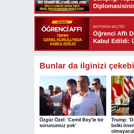
Diplomasisini
EDITÖRÜN SEÇTIĞI
Öğrenci Affı 
Kabul Edildi: 
Bunlar da ilginizi çekebi
Özgür Özel: 'Cemil Bey'le bir
Trump: 'D
sorunumuz yok'
belki önem
olmayaca