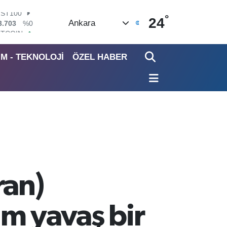
°
ITCOIN
24
Ankara
4.475,47
%0.66
OLAR
7,5971
%0.05
İM - TEKNOLOJİ
ÖZEL HABER
URO
5,1336
%0.18
TERLİN
4,2534
%0.22
RAM ALTIN
527.85
%0.54
İST100
3.703
%0
ran)
ım yavaş bir