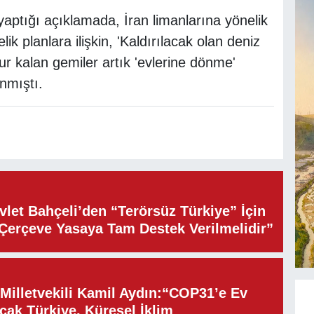
tığı açıklamada, İran limanlarına yönelik
k planlara ilişkin, 'Kaldırılacak olan deniz
 kalan gemiler artık 'evlerine dönme'
anmıştı.
let Bahçeli’den “Terörsüz Türkiye” İçin
“Çerçeve Yasaya Tam Destek Verilmelidir”
illetvekili Kamil Aydın:“COP31’e Ev
cak Türkiye, Küresel İklim