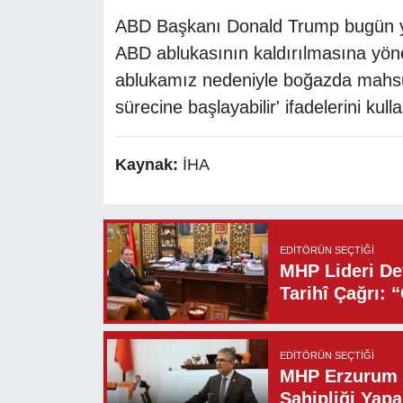
ABD Başkanı Donald Trump bugün yap
ABD ablukasının kaldırılmasına yöneli
ablukamız nedeniyle boğazda mahsur
sürecine başlayabilir' ifadelerini kull
Kaynak:
İHA
EDITÖRÜN SEÇTIĞI
MHP Lideri Dev
Tarihî Çağrı: 
EDITÖRÜN SEÇTIĞI
MHP Erzurum M
Sahipliği Yapa