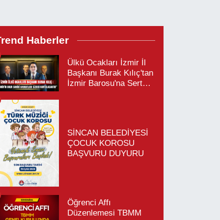
Trend Haberler
Ülkü Ocakları İzmir İl
Başkanı Burak Kılıç'tan
İzmir Barosu'na Sert
Tepki
SİNCAN BELEDİYESİ
ÇOCUK KOROSU
BAŞVURU DUYURU
Öğrenci Affı
Düzenlemesi TBMM