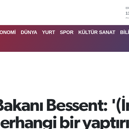
B
6
D
4
ONOMİ
DÜNYA
YURT
SPOR
KÜLTÜR SANAT
BİL
E
5
S
6
G
6
B
1
kanı Bessent: '(İ
herhangi bir yaptır