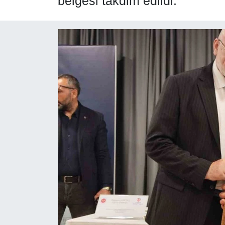
belgesi takdim edildi.
SPOR
ÇEVRE
YAŞAM
BİLİM - TEKNOLOJİ
KADIN
KÜLTÜR SANAT
MAGAZİN