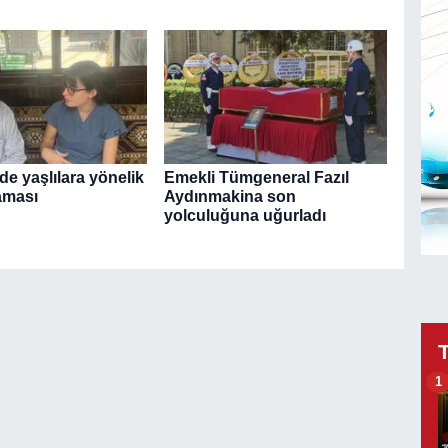
de yaşlılara yönelik
Emekli Tümgeneral Fazıl
aması
Aydınmakina son
yolculuğuna uğurladı
1