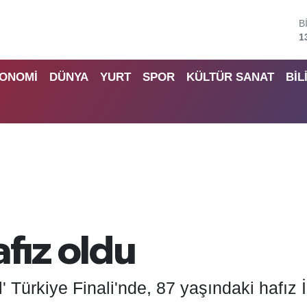
B
6
D
4
ONOMİ
DÜNYA
YURT
SPOR
KÜLTÜR SANAT
BİL
E
5
S
6
G
6
B
1
fız oldu
 Türkiye Finali'nde, 87 yaşındaki hafız 