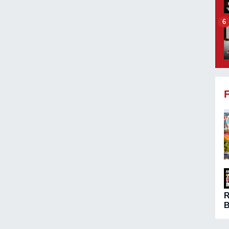
6
B
ö
A