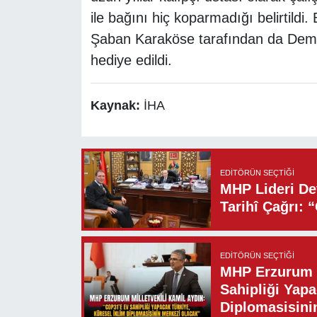
ile bağını hiç koparmadığı belirtildi
Şaban Karaköse tarafından da Demir'e
hediye edildi.
Kaynak:
İHA
EDITÖRÜN SEÇTIĞI
MHP Lideri Dev
Tarihî Çağrı: 
EDITÖRÜN SEÇTIĞI
MHP Erzurum M
Sahipliği Yapa
Diplomasisini