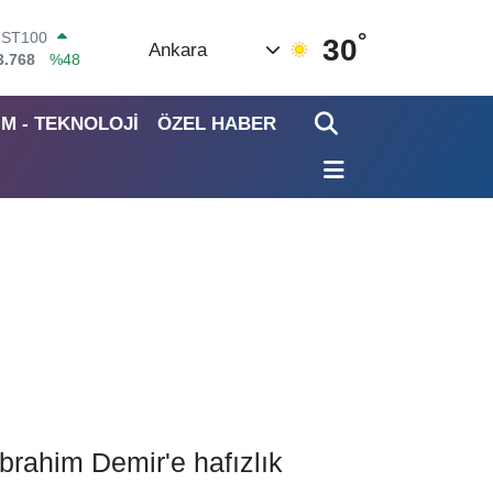
°
ITCOIN
30
Ankara
4.602,05
%0.69
OLAR
7,5986
%0.06
İM - TEKNOLOJİ
ÖZEL HABER
URO
5,0700
%0.1
TERLİN
4,2438
%0.21
RAM ALTIN
513.94
%0.32
İST100
3.768
%48
İbrahim Demir'e hafızlık