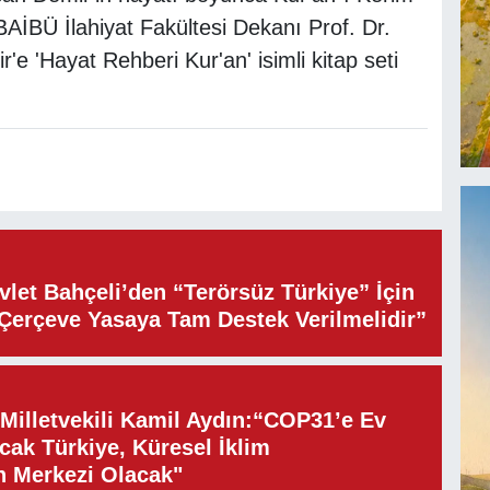
. BAİBÜ İlahiyat Fakültesi Dekanı Prof. Dr.
 'Hayat Rehberi Kur'an' isimli kitap seti
let Bahçeli’den “Terörsüz Türkiye” İçin
“Çerçeve Yasaya Tam Destek Verilmelidir”
illetvekili Kamil Aydın:“COP31’e Ev
cak Türkiye, Küresel İklim
n Merkezi Olacak"