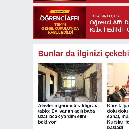
EDITÖRÜN SEÇTIĞI
Öğrenci Affı 
Kabul Edildi: 
Bunlar da ilginizi çekebi
Alevlerin geride bıraktığı acı
Kars'ta yaz
tablo: Evi yanan acılı baba
dolu dolu
uzatılacak yardım elini
sanat, mü
bekliyor
Kursları iç
başladı