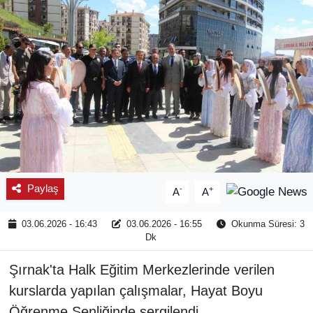
SPOR
ÇEVRE
YAŞAM
BİLİM - TEKNOLOJİ
KADIN
Paylaş
-
+
A
A
KÜLTÜR SANAT
03.06.2026 - 16:43
03.06.2026 - 16:55
Okunma Süresi: 3
MAGAZİN
Dk
Şırnak'ta Halk Eğitim Merkezlerinde verilen
kurslarda yapılan çalışmalar, Hayat Boyu
Öğrenme Şenliğinde sergilendi.