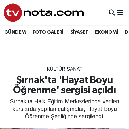
GÜNDEM
Hava Durumu
GÜNDEM
FOTO GALERİ
SİYASET
EKONOMİ
D
SİYASET
Trafik Durumu
EKONOMİ
Süper Lig Puan Durumu ve Fikstür
DÜNYA
Tüm Manşetler
KÜLTÜR SANAT
Şırnak'ta 'Hayat Boyu
YURT
Son Dakika Haberleri
Öğrenme' sergisi açıldı
EĞİTİM
Haber Arşivi
Şırnak'ta Halk Eğitim Merkezlerinde verilen
kurslarda yapılan çalışmalar, Hayat Boyu
ÖZEL HABER
Öğrenme Şenliğinde sergilendi.
SAĞLIK