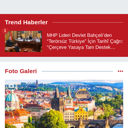
Trend Haberler
1
MHP Lideri Devlet Bahçeli’den
“Terörsüz Türkiye” İçin Tarihî Çağrı:
“Çerçeve Yasaya Tam Destek
Verilmelidir”
Foto Galeri