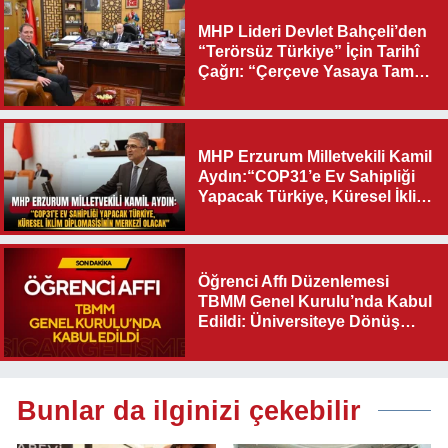
MHP Lideri Devlet Bahçeli’den
“Terörsüz Türkiye” İçin Tarihî
Çağrı: “Çerçeve Yasaya Tam
Destek Verilmelidir”
MHP Erzurum Milletvekili Kamil
Aydın:“COP31’e Ev Sahipliği
Yapacak Türkiye, Küresel İklim
Diplomasisinin Merkezi
Olacak"
Öğrenci Affı Düzenlemesi
TBMM Genel Kurulu’nda Kabul
Edildi: Üniversiteye Dönüş
Yolu Açıldı
Bunlar da ilginizi çekebilir