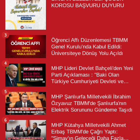
KOROSU BAŞVURU DUYURU
3
Öğrenci Affı Düzenlemesi TBMM
Genel Kurulu’nda Kabul Edildi:
Üniversiteye Dönüş Yolu Açıldı
4
MHP Lideri Devlet Bahçeli'den Yeni
Parti Açıklaması : "Baki Olan
Türkiye Cumhuriyeti Devleti ve
Büyük Türk Milletidir"
5
MHP Şanlıurfa Milletvekili İbrahim
Özyavuz TBMM'de Şanlıurfa'nın
Elektrik Sorununu Gündeme Taşıdı
6
MHP Kütahya Milletvekili Ahmet
Erbaş TBMM'de Çağrı Yaptı:
"Simav'ın Geleceği Daha Fazla