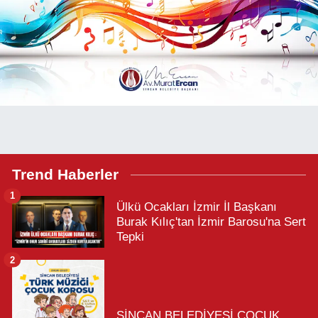
Trend Haberler
1
Ülkü Ocakları İzmir İl Başkanı
Burak Kılıç'tan İzmir Barosu'na Sert
Tepki
2
SİNCAN BELEDİYESİ ÇOCUK