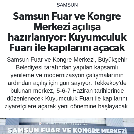
SAMSUN
SPOR
Samsun Fuar ve Kongre
Merkezi açılışa
ÇEVRE
hazırlanıyor: Kuyumculuk
YAŞAM
Fuarı ile kapılarını açacak
BİLİM - TEKNOLOJİ
Samsun Fuar ve Kongre Merkezi, Büyükşehir
Belediyesi tarafından yapılan kapsamlı
KADIN
yenileme ve modernizasyon çalışmalarının
ardından açılış için gün sayıyor. Tekkeköy'de
KÜLTÜR SANAT
bulunan merkez, 5-6-7 Haziran tarihlerinde
düzenlenecek Kuyumculuk Fuarı ile kapılarını
MAGAZİN
ziyaretçilere açarak yeni dönemine başlayacak.