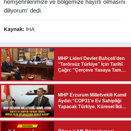
hemşehrilerimize ve bölgemize hayırlı olmasını
diliyorum' dedi.
Kaynak:
İHA
MHP Lideri Devlet Bahçeli’den
“Terörsüz Türkiye” İçin Tarihî
Çağrı: “Çerçeve Yasaya Tam
Destek Verilmelidir”
MHP Erzurum Milletvekili Kamil
Aydın:“COP31’e Ev Sahipliği
Yapacak Türkiye, Küresel İklim
Diplomasisinin Merkezi
Olacak"