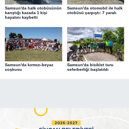
Samsun'da halk otobüsünün
Samsun'da otomobil ile halk
karıştığı kazada 1 kişi
otobüsü çarpıştı: 7 yaralı
hayatını kaybetti
Samsun'da kırmızı-beyaz
Samsun'da bisiklet turu
coşkusu
seferberliği başlatıldı