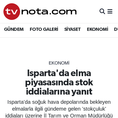
GÜNDEM
Hava Durumu
GÜNDEM
FOTO GALERİ
SİYASET
EKONOMİ
D
SİYASET
Trafik Durumu
EKONOMİ
Süper Lig Puan Durumu ve Fikstür
DÜNYA
Tüm Manşetler
EKONOMİ
Isparta'da elma
YURT
Son Dakika Haberleri
piyasasında stok
EĞİTİM
Haber Arşivi
iddialarına yanıt
ÖZEL HABER
Isparta'da soğuk hava depolarında bekleyen
elmalarla ilgili gündeme gelen 'stokçuluk'
SAĞLIK
iddiaları üzerine İl Tarım ve Orman Müdürlüğü