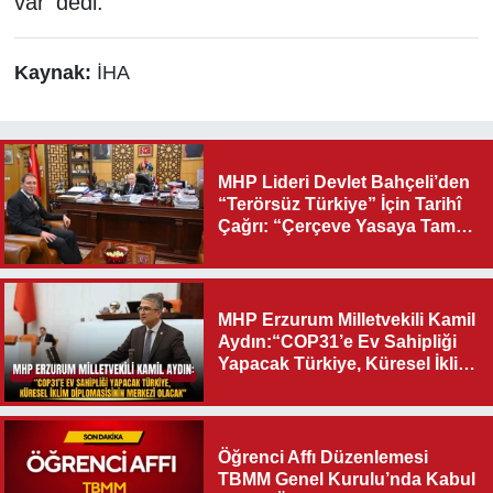
var' dedi.
Kaynak:
İHA
MHP Lideri Devlet Bahçeli’den
“Terörsüz Türkiye” İçin Tarihî
Çağrı: “Çerçeve Yasaya Tam
Destek Verilmelidir”
MHP Erzurum Milletvekili Kamil
Aydın:“COP31’e Ev Sahipliği
Yapacak Türkiye, Küresel İklim
Diplomasisinin Merkezi
Olacak"
Öğrenci Affı Düzenlemesi
TBMM Genel Kurulu’nda Kabul