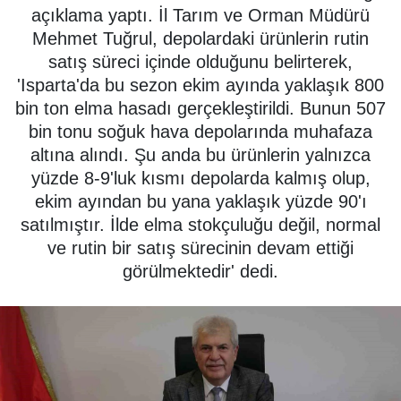
açıklama yaptı. İl Tarım ve Orman Müdürü
SPOR
Mehmet Tuğrul, depolardaki ürünlerin rutin
satış süreci içinde olduğunu belirterek,
ÇEVRE
'Isparta'da bu sezon ekim ayında yaklaşık 800
bin ton elma hasadı gerçekleştirildi. Bunun 507
YAŞAM
bin tonu soğuk hava depolarında muhafaza
altına alındı. Şu anda bu ürünlerin yalnızca
BİLİM - TEKNOLOJİ
yüzde 8-9'luk kısmı depolarda kalmış olup,
ekim ayından bu yana yaklaşık yüzde 90'ı
KADIN
satılmıştır. İlde elma stokçuluğu değil, normal
ve rutin bir satış sürecinin devam ettiği
KÜLTÜR SANAT
görülmektedir' dedi.
MAGAZİN