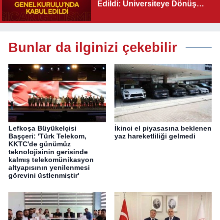
Edildi: Üniversiteye Dönüş
Yolu Açıldı
Bunlar da ilginizi çekebilir
Lefkoşa Büyükelçisi
İkinci el piyasasına beklenen
Başçeri: 'Türk Telekom,
yaz hareketliliği gelmedi
KKTC'de günümüz
teknolojisinin gerisinde
kalmış telekomünikasyon
altyapısının yenilenmesi
görevini üstlenmiştir'