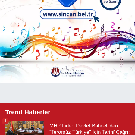
Trend Haberler
1
MHP Lideri Devlet Bahçeli’den
“Terörsüz Türkiye” İçin Tarihî Çağrı: