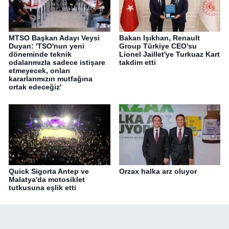
MTSO Başkan Adayı Veysi
Bakan Işıkhan, Renault
Duyan: 'TSO'nun yeni
Group Türkiye CEO'su
döneminde teknik
Lionel Jaillet'ye Turkuaz Kart
odalarımızla sadece istişare
takdim etti
etmeyecek, onları
kararlarımızın mutfağına
ortak edeceğiz'
Quick Sigorta Antep ve
Orzax halka arz oluyor
Malatya'da motosiklet
tutkusuna eşlik etti