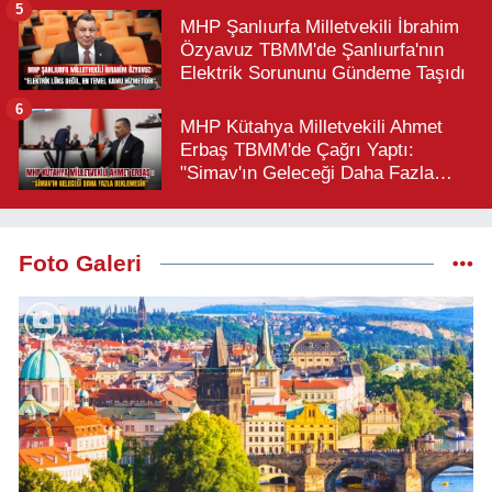
5
MHP Şanlıurfa Milletvekili İbrahim
Özyavuz TBMM'de Şanlıurfa'nın
Elektrik Sorununu Gündeme Taşıdı
6
MHP Kütahya Milletvekili Ahmet
Erbaş TBMM'de Çağrı Yaptı:
"Simav'ın Geleceği Daha Fazla
Beklemesin"
Foto Galeri