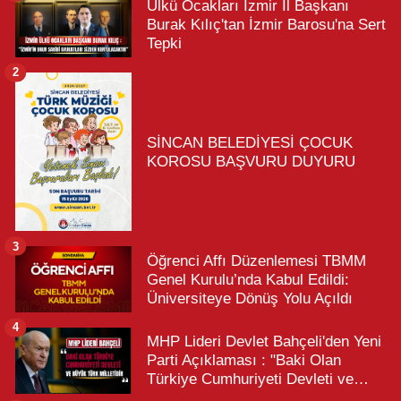
Ülkü Ocakları İzmir İl Başkanı
Burak Kılıç'tan İzmir Barosu'na Sert
Tepki
2
SİNCAN BELEDİYESİ ÇOCUK
KOROSU BAŞVURU DUYURU
3
Öğrenci Affı Düzenlemesi TBMM
Genel Kurulu’nda Kabul Edildi:
Üniversiteye Dönüş Yolu Açıldı
4
MHP Lideri Devlet Bahçeli'den Yeni
Parti Açıklaması : "Baki Olan
Türkiye Cumhuriyeti Devleti ve
Büyük Türk Milletidir"