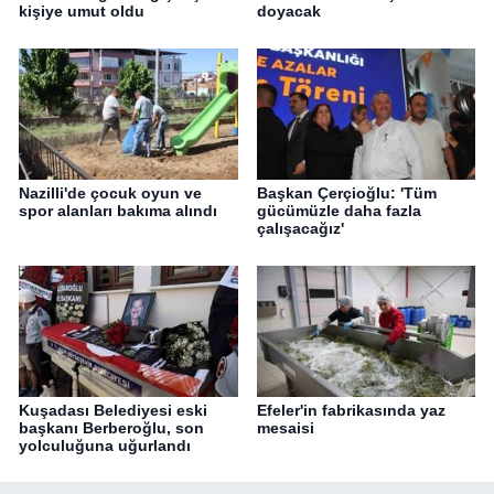
kişiye umut oldu
doyacak
Nazilli'de çocuk oyun ve
Başkan Çerçioğlu: 'Tüm
spor alanları bakıma alındı
gücümüzle daha fazla
çalışacağız'
Kuşadası Belediyesi eski
Efeler'in fabrikasında yaz
başkanı Berberoğlu, son
mesaisi
yolculuğuna uğurlandı