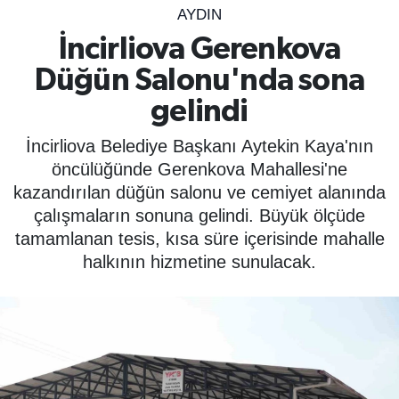
AYDIN
SPOR
İncirliova Gerenkova
Düğün Salonu'nda sona
ÇEVRE
gelindi
YAŞAM
İncirliova Belediye Başkanı Aytekin Kaya'nın
BİLİM - TEKNOLOJİ
öncülüğünde Gerenkova Mahallesi'ne
kazandırılan düğün salonu ve cemiyet alanında
KADIN
çalışmaların sonuna gelindi. Büyük ölçüde
tamamlanan tesis, kısa süre içerisinde mahalle
KÜLTÜR SANAT
halkının hizmetine sunulacak.
MAGAZİN