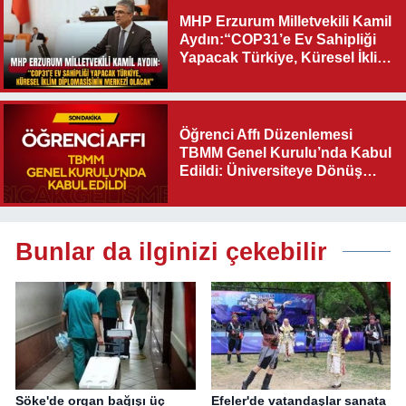
MHP Erzurum Milletvekili Kamil
Aydın:“COP31’e Ev Sahipliği
Yapacak Türkiye, Küresel İklim
Diplomasisinin Merkezi
Olacak"
Öğrenci Affı Düzenlemesi
TBMM Genel Kurulu’nda Kabul
Edildi: Üniversiteye Dönüş
Yolu Açıldı
Bunlar da ilginizi çekebilir
Söke'de organ bağışı üç
Efeler'de vatandaşlar sanata