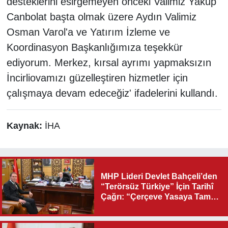
desteklerini esirgemeyen önceki Valimiz Yakup
Canbolat başta olmak üzere Aydın Valimiz
Osman Varol'a ve Yatırım İzleme ve
Koordinasyon Başkanlığımıza teşekkür
ediyorum. Merkez, kırsal ayrımı yapmaksızın
İncirliovamızı güzelleştiren hizmetler için
çalışmaya devam edeceğiz' ifadelerini kullandı.
Kaynak:
İHA
MHP Lideri Devlet Bahçeli’den
“Terörsüz Türkiye” İçin Tarihî
Çağrı: “Çerçeve Yasaya Tam
Destek Verilmelidir”