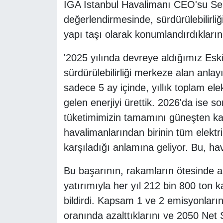
İGA İstanbul Havalimanı CEO'su Sela
değerlendirmesinde, sürdürülebilirli
yapı taşı olarak konumlandırdıklarını
'2025 yılında devreye aldığımız Eski
sürdürülebilirliği merkeze alan anla
sadece 5 ay içinde, yıllık toplam ele
gelen enerjiyi ürettik. 2026'da ise s
tüketimimizin tamamını güneşten kar
havalimanlarından birinin tüm elektrik
karşıladığı anlamına geliyor. Bu, havac
Bu başarının, rakamların ötesinde a
yatırımıyla her yıl 212 bin 800 ton 
bildirdi. Kapsam 1 ve 2 emisyonların
oranında azalttıklarını ve 2050 Net 