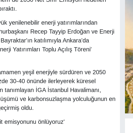
ıraktı.
k yenilenebilir enerji yatırımlarından
mhurbaşkanı Recep Tayyip Erdoğan ve Enerji
Bayraktar'ın katılımıyla Ankara'da
erji Yatırımları Toplu Açılış Töreni'
 tamamen yeşil enerjiyle sürdüren ve 2050
üzde 30-40 önünde ilerleyerek küresel
iden tanımlayan İGA İstanbul Havalimanı,
dönüşümü ve karbonsuzlaşma yolculuğunun en
geçirmiş oldu.
sit emisyonunu önlüyoruz'