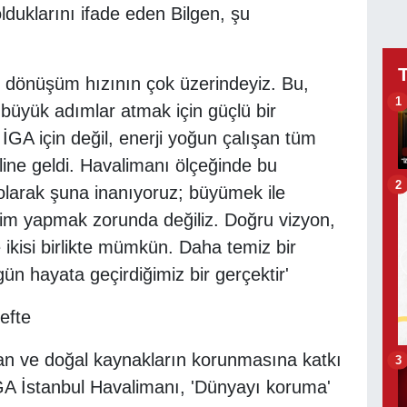
olduklarını ifade eden Bilgen, şu
 dönüşüm hızının çok üzerindeyiz. Bu,
1
 büyük adımlar atmak için güçlü bir
GA için değil, enerji yoğun çalışan tüm
âline geldi. Havalimanı ölçeğinde bu
2
olarak şuna inanıyoruz; büyümek ile
im yapmak zorunda değiliz. Doğru vizyon,
e ikisi birlikte mümkün. Daha temiz bir
gün hayata geçirdiğimiz bir gerçektir'
efte
ltan ve doğal kaynakların korunmasına katkı
3
GA İstanbul Havalimanı, 'Dünyayı koruma'