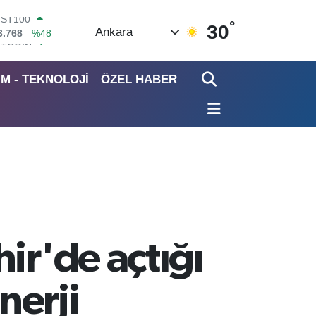
°
ITCOIN
30
Ankara
4.602,05
%0.69
OLAR
7,5986
%0.06
İM - TEKNOLOJİ
ÖZEL HABER
URO
5,0700
%0.1
TERLİN
4,2438
%0.21
RAM ALTIN
513.94
%0.32
İST100
3.768
%48
ir'de açtığı
nerji