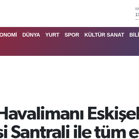
B
6
D
4
ONOMİ
DÜNYA
YURT
SPOR
KÜLTÜR SANAT
BİL
E
5
S
6
G
6
B
1
Havalimanı Eskişeh
 Santrali ile tüm e