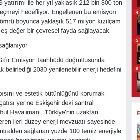
 yatırımı ile her yıl yaklaşık 212 bin 800 ton
eçmeyi hedefliyor. Engellenen bu emisyon
4
ik ömrü boyunca yaklaşık 517 milyon kızılçam
eş değer bir çevresel fayda sağlayacak.
5
 sağlanıyor
Sıfır Emisyon taahhüdü doğrultusunda
belirlediği 2030 yenilenebilir enerji hedefini
6
pısını ve estetik bütünlüğünü korumak
atısı yerine Eskişehir'deki santral
ul Havalimanı, Türkiye'nin uzaktan
 veren ileri düzey enerji mevzuatı sayesinde
santralden sağlanan yüzde 100 temiz enerjiyle