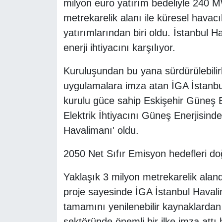
milyon euro yatırım bedeliyle 240 
metrekarelik alanı ile küresel havacı
yatırımlarından biri oldu. İstanbul H
enerji ihtiyacını karşılıyor.
Kuruluşundan bu yana sürdürülebilirl
uygulamalara imza atan İGA İstanb
kurulu güce sahip Eskişehir Güneş E
Elektrik İhtiyacını Güneş Enerjisin
Havalimanı' oldu.
2050 Net Sıfır Emisyon hedefleri doğr
Yaklaşık 3 milyon metrekarelik alan
proje sayesinde İGA İstanbul Havalim
tamamını yenilenebilir kaynaklarda
sektöründe önemli bir ilke imza att