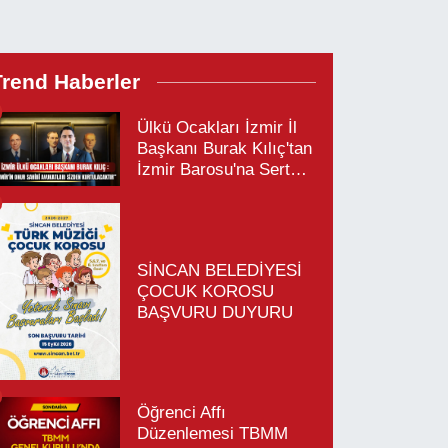
Trend Haberler
Ülkü Ocakları İzmir İl
Başkanı Burak Kılıç'tan
İzmir Barosu'na Sert
Tepki
SİNCAN BELEDİYESİ
ÇOCUK KOROSU
BAŞVURU DUYURU
Öğrenci Affı
Düzenlemesi TBMM