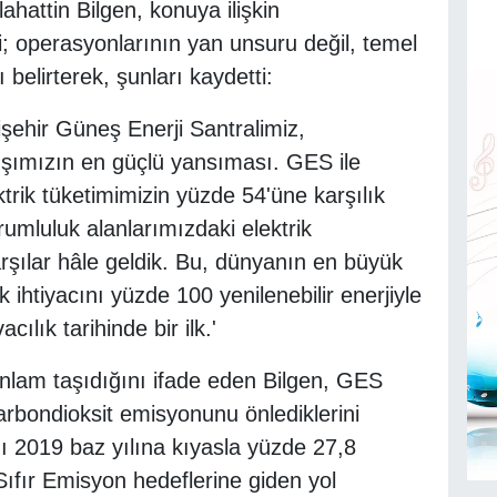
hattin Bilgen, konuya ilişkin
ği; operasyonlarının yan unsuru değil, temel
 belirterek, şunları kaydetti:
şehir Güneş Enerji Santralimiz,
yışımızın en güçlü yansıması. GES ile
ktrik tüketimimizin yüzde 54'üne karşılık
orumluluk alanlarımızdaki elektrik
şılar hâle geldik. Bu, dünyanın en büyük
 ihtiyacını yüzde 100 yenilenebilir enerjiyle
ılık tarihinde bir ilk.'
nlam taşıdığını ifade eden Bilgen, GES
karbondioksit emisyonunu önlediklerini
ı 2019 baz yılına kıyasla yüzde 27,8
Sıfır Emisyon hedeflerine giden yol