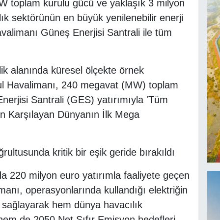
MW toplam kurulu gücü ve yaklaşık 3 milyon
lık sektörünün en büyük yenilenebilir enerji
avalimanı Güneş Enerjisi Santrali ile tüm
ik alanında küresel ölçekte örnek
ul Havalimanı, 240 megavat (MW) toplam
nerjisi Santrali (GES) yatırımıyla 'Tüm
den Karşılayan Dünyanın İlk Mega
ultusunda kritik bir eşik geride bırakıldı
da 220 milyon euro yatırımla faaliyete geçen
anı, operasyonlarında kullandığı elektriğin
n sağlayarak hem dünya havacılık
ı hem de 2050 Net Sıfır Emisyon hedefleri