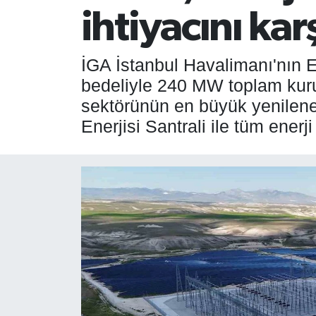
ihtiyacını kar
SPOR
ÇEVRE
İGA İstanbul Havalimanı'nın E
bedeliyle 240 MW toplam kurul
YAŞAM
sektörünün en büyük yenileneb
Enerjisi Santrali ile tüm enerji 
BİLİM - TEKNOLOJİ
KADIN
KÜLTÜR SANAT
MAGAZİN