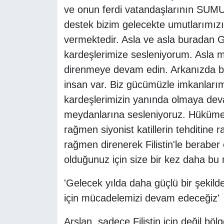
ve onun ferdi vatandaşlarının SUMUD'a 
destek bizim gelecekte umutlarımız
vermektedir. Asla ve asla buradan Ga
kardeşlerimize sesleniyorum. Asla m
direnmeye devam edin. Arkanızda bü
insan var. Biz gücümüzle imkanlarımı
kardeşlerimizin yanında olmaya de
meydanlarına sesleniyoruz. Hükümetl
rağmen siyonist katillerin tehditin
rağmen direnerek Filistin'le berabe
olduğunuz için size bir kez daha bu
'Gelecek yılda daha güçlü bir şekil
için mücadelemizi devam edeceğiz'
Arslan, sadece Filistin için değil bö