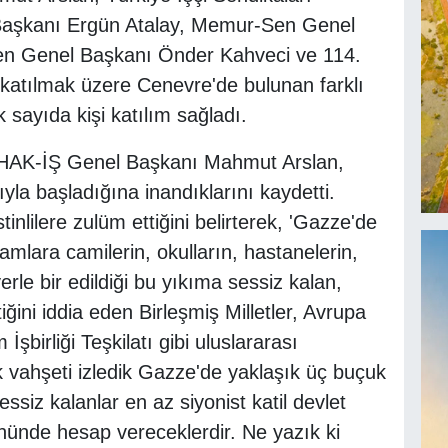
aşkanı Ergün Atalay, Memur-Sen Genel
Sen Genel Başkanı Önder Kahveci ve 114.
katılmak üzere Cenevre'de bulunan farklı
k sayıda kişi katılım sağladı.
 HAK-İŞ Genel Başkanı Mahmut Arslan,
sıyla başladığına inandıklarını kaydetti.
istinlilere zulüm ettiğini belirterek, 'Gazze'de
iamlara camilerin, okulların, hastanelerin,
yerle bir edildiği bu yıkıma sessiz kalan,
iğini iddia eden Birleşmiş Milletler, Avrupa
am İşbirliği Teşkilatı gibi uluslararası
ık vahşeti izledik Gazze'de yaklaşık üç buçuk
essiz kalanlar en az siyonist katil devlet
önünde hesap vereceklerdir. Ne yazık ki