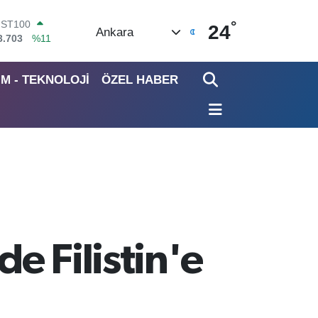
°
ITCOIN
24
Ankara
4.927,78
%1.32
OLAR
7,5894
%0.08
İM - TEKNOLOJİ
ÖZEL HABER
URO
5,0398
%-0.02
TERLİN
4,1581
%0.16
RAM ALTIN
527.85
%0.54
İST100
3.703
%11
e Filistin'e