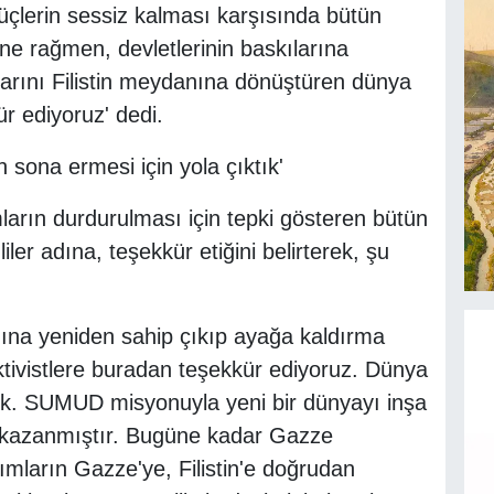
üçlerin sessiz kalması karşısında bütün
e rağmen, devletlerinin baskılarına
rını Filistin meydanına dönüştüren dünya
r ediyoruz' dedi.
 sona ermesi için yola çıktık'
mların durdurulması için tepki gösteren bütün
iler adına, teşekkür etiğini belirterek, şu
nına yeniden sahip çıkıp ayağa kaldırma
tivistlere buradan teşekkür ediyoruz. Dünya
tik. SUMUD misyonuyla yeni bir dünyayı inşa
z kazanmıştır. Bugüne kadar Gazze
dımların Gazze'ye, Filistin'e doğrudan