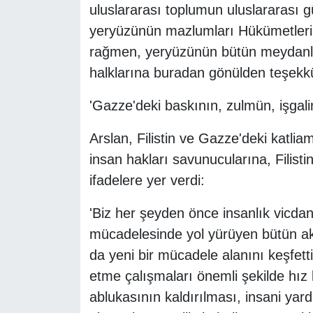
uluslararası toplumun uluslararası g
yeryüzünün mazlumları Hükümetlerin
rağmen, yeryüzünün bütün meydanla
halklarına buradan gönülden teşekkü
'Gazze'deki baskının, zulmün, işgalin
Arslan, Filistin ve Gazze'deki katlia
insan hakları savunucularına, Filistinl
ifadelere yer verdi:
'Biz her şeyden önce insanlık vicda
mücadelesinde yol yürüyen bütün ak
da yeni bir mücadele alanını keşfet
etme çalışmaları önemli şekilde hı
ablukasının kaldırılması, insani yar