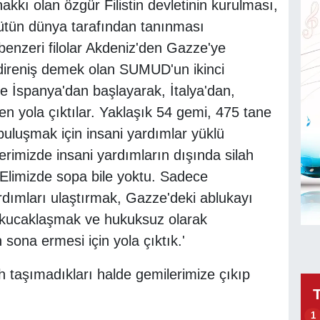
 hakkı olan özgür Filistin devletinin kurulması,
bütün dünya tarafından tanınması
nzeri filolar Akdeniz'den Gazze'ye
direniş demek olan SUMUD'un ikinci
e İspanya'dan başlayarak, İtalya'dan,
n yola çıktılar. Yaklaşık 54 gemi, 475 tane
 buluşmak için insani yardımlar yüklü
erimizde insani yardımların dışında silah
. Elimizde sopa bile yoktu. Sadece
rdımları ulaştırmak, Gazze'deki ablukayı
 kucaklaşmak ve hukuksuz olarak
sona ermesi için yola çıktık.'
ah taşımadıkları halde gemilerimize çıkıp
1