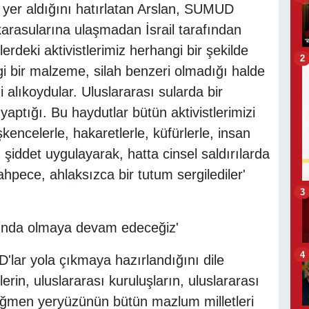
 yer aldığını hatırlatan Arslan, SUMUD
 karasularına ulaşmadan İsrail tarafından
erdeki aktivistlerimiz herhangi bir şekilde
2
gi bir malzeme, silah benzeri olmadığı halde
 alıkoydular. Uluslararası sularda bir
 yaptığı. Bu haydutlar bütün aktivistlerimizi
kencelerle, hakaretlerle, küfürlerle, insan
iddet uygulayarak, hatta cinsel saldırılarda
pece, ahlaksızca bir tutum sergilediler'
3
yanında olmaya devam edeceğiz'
4
'lar yola çıkmaya hazırlandığını dile
erin, uluslararası kuruluşların, uluslararası
ğmen yeryüzünün bütün mazlum milletleri