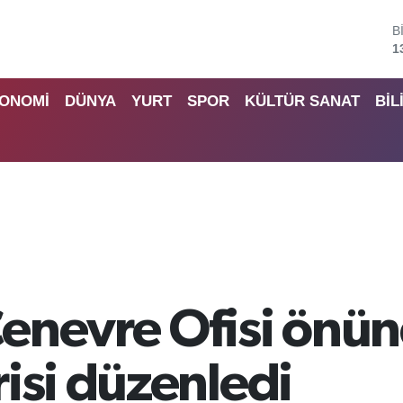
B
6
D
4
ONOMİ
DÜNYA
YURT
SPOR
KÜLTÜR SANAT
BİL
E
5
S
6
G
6
B
1
nevre Ofisi önünd
isi düzenledi