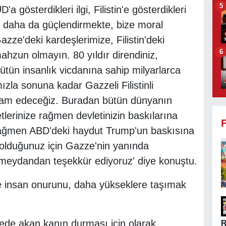
5
gösterdikleri ilgi, Filistin'e gösterdikleri
ı daha da güçlendirmekte, bize moral
zze'deki kardeşlerimize, Filistin'deki
6
ahzun olmayın. 80 yıldır direndiniz,
tün insanlık vicdanına sahip milyarlarca
zla sonuna kadar Gazzeli Filistinli
vam edeceğiz. Buradan bütün dünyanın
erinize rağmen devletinizin baskılarına
e rağmen ABD'deki haydut Trump'un baskısına
r olduğunuz için Gazze'nin yanında
 meydandan teşekkür ediyoruz' diye konuştu.
de insan onurunu, daha yükseklere taşımak
lgede akan kanın durması için olarak