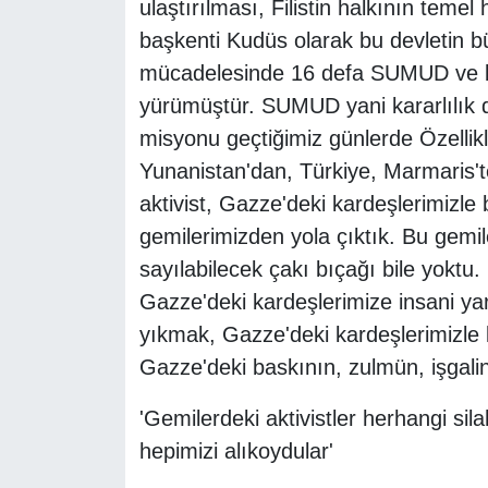
ulaştırılması, Filistin halkının temel
başkenti Kudüs olarak bu devletin 
mücadelesinde 16 defa SUMUD ve be
yürümüştür. SUMUD yani kararlılık 
misyonu geçtiğimiz günlerde Özellikl
Yunanistan'dan, Türkiye, Marmaris'te
aktivist, Gazze'deki kardeşlerimizle
gemilerimizden yola çıktık. Bu gemil
sayılabilecek çakı bıçağı bile yoktu
Gazze'deki kardeşlerimize insani ya
yıkmak, Gazze'deki kardeşlerimizle
Gazze'deki baskının, zulmün, işgalin 
'Gemilerdeki aktivistler herhangi sil
hepimizi alıkoydular'