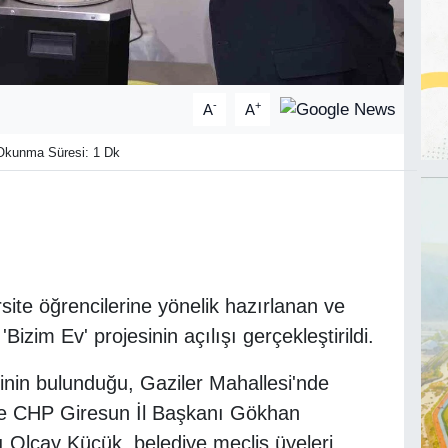
-
+
A
A
kunma Süresi: 1 Dk
site öğrencilerine yönelik hazırlanan ve
izim Ev' projesinin açılışı gerçekleştirildi.
inin bulunduğu, Gaziler Mahallesi'nde
ine CHP Giresun İl Başkanı Gökhan
Olcay Küçük, belediye meclis üyeleri,