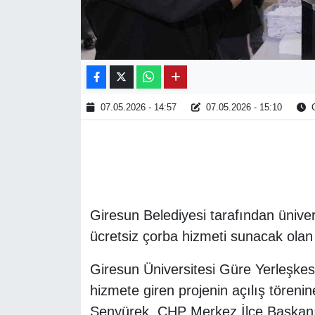
07.05.2026 - 14:57
07.05.2026 - 15:10
O
Giresun Belediyesi tarafından üniver
ücretsiz çorba hizmeti sunacak olan 'B
Giresun Üniversitesi Güre Yerleşkes
hizmete giren projenin açılış tören
Şenyürek, CHP Merkez İlçe Başkanı 