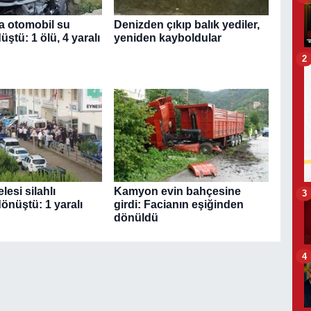
a otomobil su
Denizden çıkıp balık yediler,
üştü: 1 ölü, 4 yaralı
yeniden kayboldular
2
esi silahlı
Kamyon evin bahçesine
3
önüştü: 1 yaralı
girdi: Facianın eşiğinden
dönüldü
4