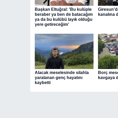
Başkan Eltuğral: 'Bu kulüple
Giresun'd
beraber ya ben de batacağım
kanalına d
ya da bu kulübü layık olduğu
yere getireceğim'
Alacak meselesinde silahla
Borç mesel
yaralanan genç hayatını
kavgaya d
kaybetti