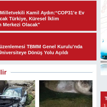
illetvekili Kamil Aydın:“COP31’e Ev
cak Türkiye, Küresel İklim
n Merkezi Olacak"
Düzenlemesi TBMM Genel Kurulu’nda
Üniversiteye Dönüş Yolu Açıldı
lir
1