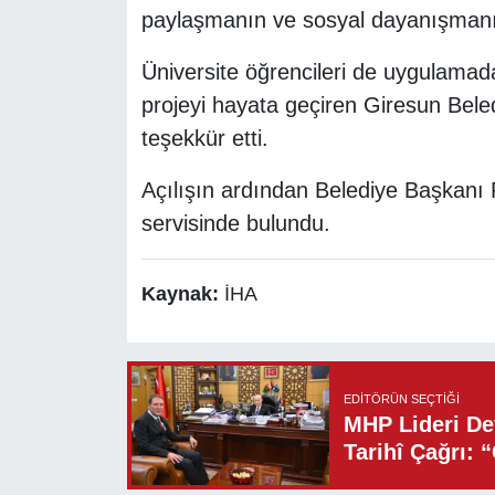
paylaşmanın ve sosyal dayanışmanı
Üniversite öğrencileri de uygulamad
projeyi hayata geçiren Giresun Bel
teşekkür etti.
Açılışın ardından Belediye Başkanı F
servisinde bulundu.
Kaynak:
İHA
EDITÖRÜN SEÇTIĞI
MHP Lideri Dev
Tarihî Çağrı: 