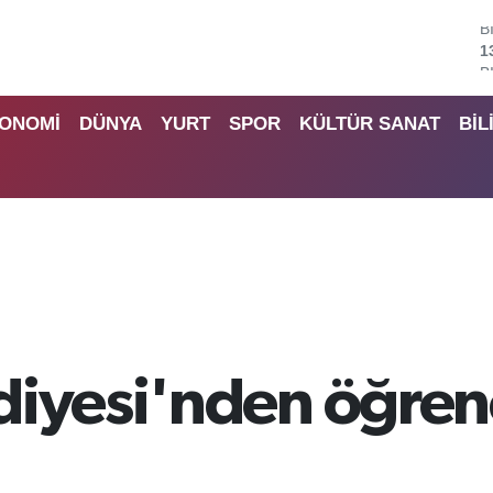
B
6
D
4
ONOMİ
DÜNYA
YURT
SPOR
KÜLTÜR SANAT
BİL
E
5
S
6
G
6
B
1
iyesi'nden öğrenc