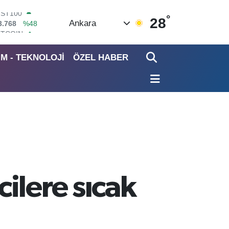
°
ITCOIN
28
Ankara
4.602,05
%0.69
OLAR
7,5986
%0.06
İM - TEKNOLOJİ
ÖZEL HABER
URO
5,0700
%0.1
TERLİN
4,2438
%0.21
RAM ALTIN
518.23
%0.39
İST100
3.768
%48
ilere sıcak