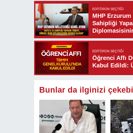
EDITÖRÜN SEÇTIĞI
MHP Erzurum M
Sahipliği Yapa
Diplomasisini
EDITÖRÜN SEÇTIĞI
Öğrenci Affı 
Kabul Edildi: 
Bunlar da ilginizi çekebi