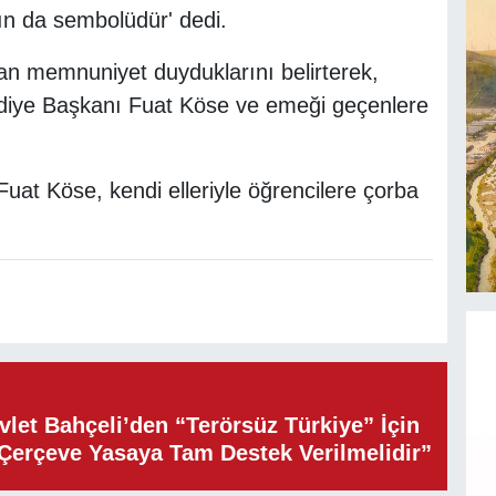
n da sembolüdür' dedi.
an memnuniyet duyduklarını belirterek,
ediye Başkanı Fuat Köse ve emeği geçenlere
uat Köse, kendi elleriyle öğrencilere çorba
let Bahçeli’den “Terörsüz Türkiye” İçin
“Çerçeve Yasaya Tam Destek Verilmelidir”