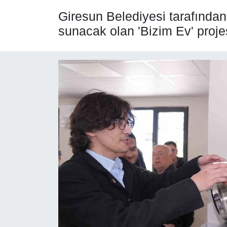
Giresun Belediyesi tarafından 
SPOR
sunacak olan 'Bizim Ev' projesi
ÇEVRE
YAŞAM
BİLİM - TEKNOLOJİ
KADIN
KÜLTÜR SANAT
MAGAZİN