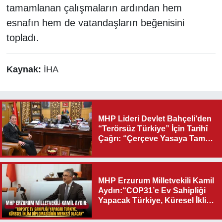
tamamlanan çalışmaların ardından hem
esnafın hem de vatandaşların beğenisini
topladı.
Kaynak:
İHA
MHP Lideri Devlet Bahçeli’den
“Terörsüz Türkiye” İçin Tarihî
Çağrı: “Çerçeve Yasaya Tam
Destek Verilmelidir”
MHP Erzurum Milletvekili Kamil
Aydın:“COP31’e Ev Sahipliği
Yapacak Türkiye, Küresel İklim
Diplomasisinin Merkezi
Olacak"