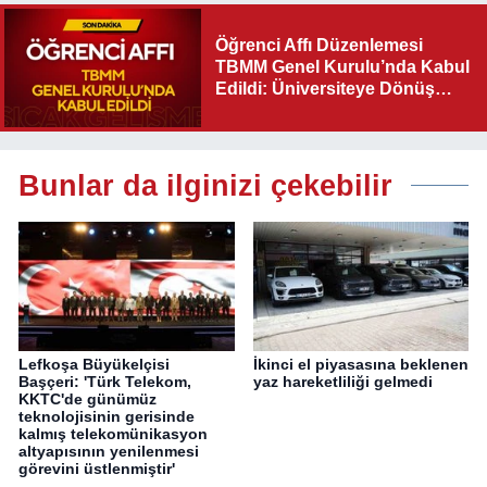
Öğrenci Affı Düzenlemesi
TBMM Genel Kurulu’nda Kabul
Edildi: Üniversiteye Dönüş
Yolu Açıldı
Bunlar da ilginizi çekebilir
Lefkoşa Büyükelçisi
İkinci el piyasasına beklenen
Başçeri: 'Türk Telekom,
yaz hareketliliği gelmedi
KKTC'de günümüz
teknolojisinin gerisinde
kalmış telekomünikasyon
altyapısının yenilenmesi
görevini üstlenmiştir'