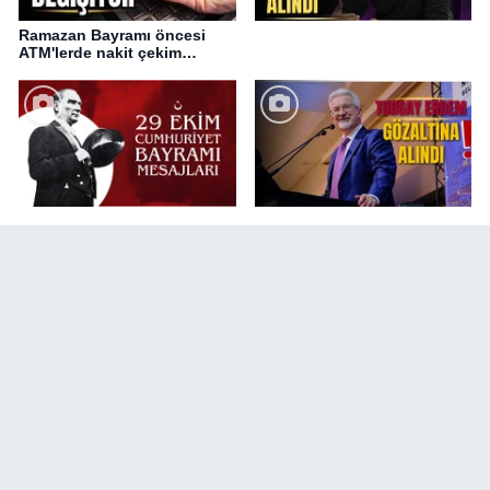
Ramazan Bayramı öncesi
ATM'lerde nakit çekim
değişikliği