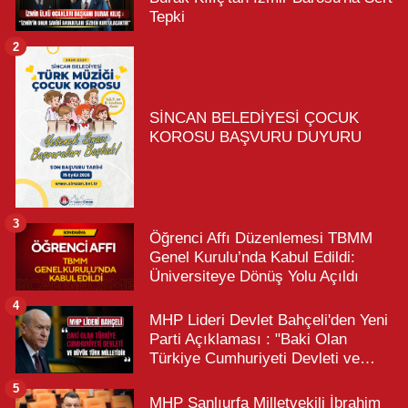
Tepki
2
SİNCAN BELEDİYESİ ÇOCUK
KOROSU BAŞVURU DUYURU
3
Öğrenci Affı Düzenlemesi TBMM
Genel Kurulu’nda Kabul Edildi:
Üniversiteye Dönüş Yolu Açıldı
4
MHP Lideri Devlet Bahçeli'den Yeni
Parti Açıklaması : "Baki Olan
Türkiye Cumhuriyeti Devleti ve
Büyük Türk Milletidir"
5
MHP Şanlıurfa Milletvekili İbrahim