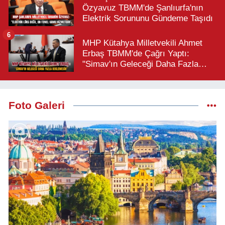
Özyavuz TBMM'de Şanlıurfa'nın
Elektrik Sorununu Gündeme Taşıdı
6
MHP Kütahya Milletvekili Ahmet
Erbaş TBMM'de Çağrı Yaptı:
"Simav'ın Geleceği Daha Fazla
Beklemesin"
Foto Galeri