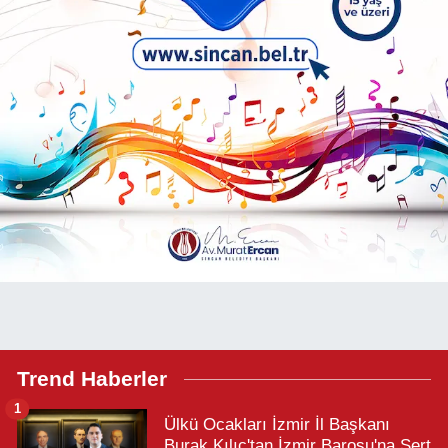
Trend Haberler
1
Ülkü Ocakları İzmir İl Başkanı
Burak Kılıç'tan İzmir Barosu'na Sert