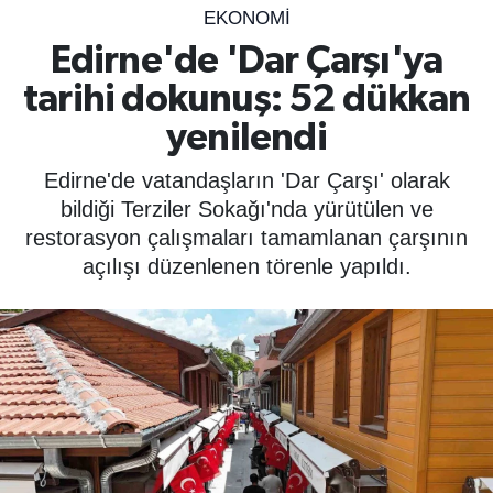
EKONOMİ
SPOR
Edirne'de 'Dar Çarşı'ya
tarihi dokunuş: 52 dükkan
ÇEVRE
yenilendi
YAŞAM
Edirne'de vatandaşların 'Dar Çarşı' olarak
BİLİM - TEKNOLOJİ
bildiği Terziler Sokağı'nda yürütülen ve
restorasyon çalışmaları tamamlanan çarşının
KADIN
açılışı düzenlenen törenle yapıldı.
KÜLTÜR SANAT
MAGAZİN