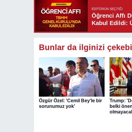
EDITÖRÜN SEÇTIĞI
Öğrenci Affı 
Kabul Edildi: 
Bunlar da ilginizi çekebi
Özgür Özel: 'Cemil Bey'le bir
Trump: 'D
sorunumuz yok'
belki önem
olmayaca