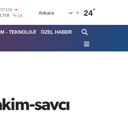
°
ITCOIN
24
Ankara
4.960,21
%0.87
OLAR
7,7436
%0.18
İM - TEKNOLOJİ
ÖZEL HABER
URO
5,2510
%0.32
TERLİN
4,4811
%0.38
RAM ALTIN
660.55
%0.03
İST100
3.779
%-14
akim-savcı