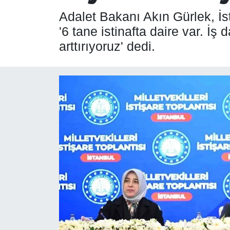
Adalet Bakanı Akın Gürlek, İs
SPOR
'6 tane istinafta daire var. İ
arttırıyoruz' dedi.
ÇEVRE
YAŞAM
BİLİM - TEKNOLOJİ
KADIN
KÜLTÜR SANAT
MAGAZİN