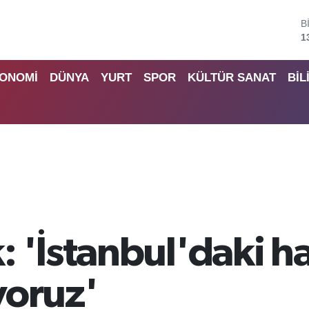
B
6
D
4
ONOMİ
DÜNYA
YURT
SPOR
KÜLTÜR SANAT
BİL
E
5
S
6
G
6
B
1
 'İstanbul'daki h
ıyoruz'