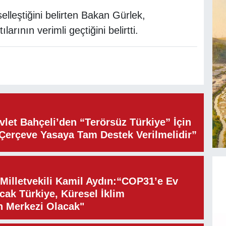
selleştiğini belirten Bakan Gürlek,
ılarının verimli geçtiğini belirtti.
let Bahçeli’den “Terörsüz Türkiye” İçin
“Çerçeve Yasaya Tam Destek Verilmelidir”
illetvekili Kamil Aydın:“COP31’e Ev
cak Türkiye, Küresel İklim
n Merkezi Olacak"