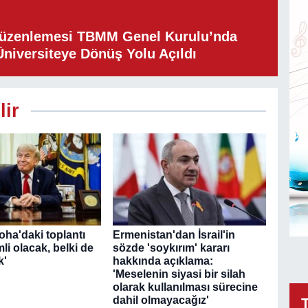
Düzenlemesi TBMM Genel Kurulu’nda
Üniversiteye Dönüş Yolu Açıldı
lir
oha'daki toplantı
Ermenistan'dan İsrail'in
li olacak, belki de
sözde 'soykırım' kararı
k'
hakkında açıklama:
'Meselenin siyasi bir silah
olarak kullanılması sürecine
dahil olmayacağız'