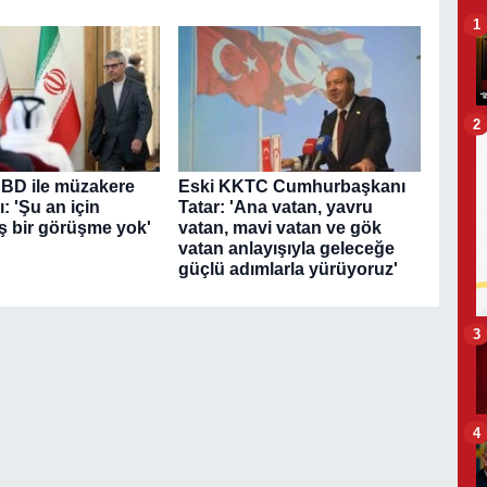
1
2
ABD ile müzakere
Eski KKTC Cumhurbaşkanı
: 'Şu an için
Tatar: 'Ana vatan, yavru
ş bir görüşme yok'
vatan, mavi vatan ve gök
vatan anlayışıyla geleceğe
güçlü adımlarla yürüyoruz'
3
4