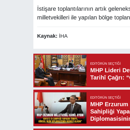
İstişare toplantılarının artık gelenek
milletvekilleri ile yapılan bölge toplant
Kaynak:
İHA
EDITÖRÜN SEÇTIĞI
MHP Lideri Dev
Tarihî Çağrı: 
EDITÖRÜN SEÇTIĞI
MHP Erzurum M
Sahipliği Yapa
Diplomasisini