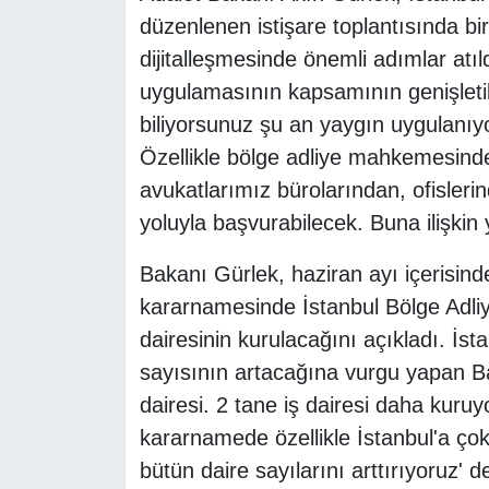
düzenlenen istişare toplantısında bir
dijitalleşmesinde önemli adımlar atı
uygulamasının kapsamının genişletil
biliyorsunuz şu an yaygın uygulanıyo
Özellikle bölge adliye mahkemesind
avukatlarımız bürolarından, ofisle
yoluyla başvurabilecek. Buna ilişkin
Bakanı Gürlek, haziran ayı içerisind
kararnamesinde İstanbul Bölge Adli
dairesinin kurulacağını açıkladı. İs
sayısının artacağına vurgu yapan Bak
dairesi. 2 tane iş dairesi daha kuru
kararnamede özellikle İstanbul'a ço
bütün daire sayılarını arttırıyoruz' de