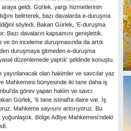
 araya geldi. Gürlek, yargı hizmetlerinin
ldığını belirterek, bazı davalarda e-duruşma
diğini söyledi. Bakan Gürlek, 'E-duruşma
r. Bazı davaların kapsamını genişlettik.
e ve ön inceleme duruşmasında da artık
rinden duruşmaya gitmeden e-duruşma
 yasal düzenlemede yaptık' şeklinde konuştu.
e yayınlanacak olan hakimler ve savcılar yaz
ye Mahkemesi bünyesinde iki tane daha iş
tanbul'da görev yapan hakim ve savcı
an Gürlek, '6 tane istinafta daire var. İş
yoruz. Mahkeme sayısını arttırıyoruz. Bu
k yoğunlaştık. Bölge Adliye Mahkemesi'ndeki
di.